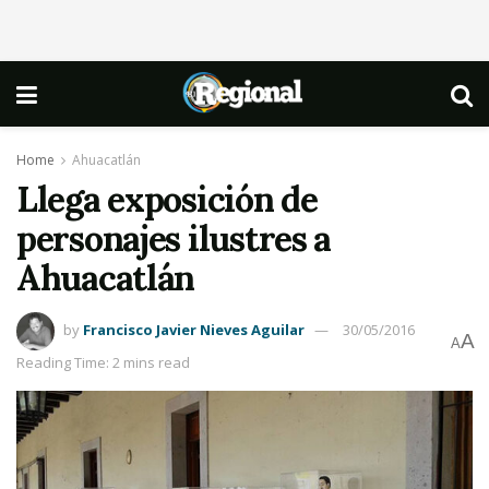
Home
Ahuacatlán
Llega exposición de
personajes ilustres a
Ahuacatlán
by
Francisco Javier Nieves Aguilar
30/05/2016
A
A
Reading Time: 2 mins read