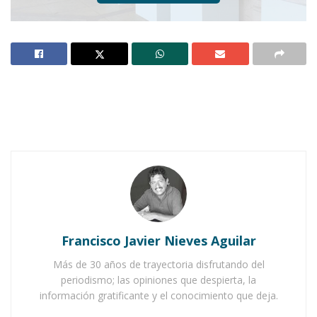
“NAYARITAS DEL MURO DE HONOR, IMAGINERÍA
DEL CENTENARIO”
AHUACATLÁN.-
Como parte de las actividades
por los 100 años de haberse declarado a Nayarit
como Estado Libre y Soberano, llegó el pasado
viernes a esta ciudad la exposición itinerante,
“Nayaritas del Muro de Honor, Imaginería del
Centenario”.
Francisco Javier Nieves Aguilar
Notas Relacionadas
Más de 30 años de trayectoria disfrutando del
periodismo; las opiniones que despierta, la
Ahuacatlán celebrá el día de Reyes con rosca y
información gratificante y el conocimiento que deja.
chocolate