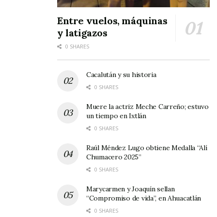
la memoria de importantes personajes de la
entidad y con ello promover la vida y obra de
Entre vuelos, máquinas
quienes con su esfuerzo y capacidad han puesto
y latigazos
en alto a Nayarit.
0 SHARES
Cacalután y su historia
0 SHARES
Muere la actriz Meche Carreño; estuvo
un tiempo en Ixtlán
0 SHARES
Raúl Méndez Lugo obtiene Medalla “Alí
Chumacero 2025”
0 SHARES
Marycarmen y Joaquín sellan
“Compromiso de vida”, en Ahuacatlán
0 SHARES