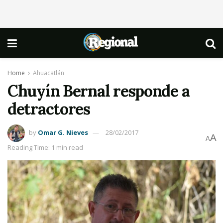
Home
Ahuacatlán
Chuyín Bernal responde a
detractores
by
Omar G. Nieves
28/02/2017
A
A
Reading Time: 1 min read