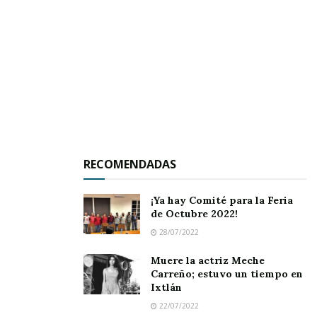
Luego, el presidente apuntó que esos
problemas legales derivan de la administración
pasada, es decir, la del profesor José de Jesús
Bañuelos Morales, “El Pelón”; pues acotó que no
se les dio la debida respuesta a las demandas.
RECOMENDADAS
Tags:
Chuyín Bernal
¡Ya hay Comité para la Feria
de Octubre 2022!
28/07/2022
Muere la actriz Meche
Carreño; estuvo un tiempo en
Ixtlán
22/07/2022