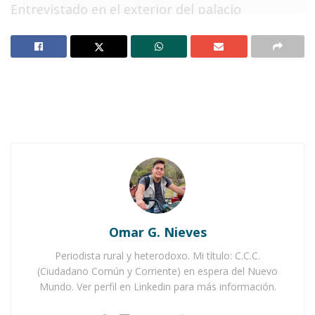
Entrevistado en el exterior del palacio
municipal, el munícipe de Ahuacatlán agregó
que su principio ha sido no polemizar en las
redes sociales, sino hacer todo conforme a
derecho. “Es por eso que no te puedo decir nada
al respecto – apuntó –. Solo enterarte que el
escrito que se presentó ante la Contraloría
Municipal no se hizo correctamente porque
quien tiene el informe y todos los datos que
pide [el señor Montero], están en Coplademun,
por lo tanto, es a ellos a quien les tiene que
Omar G. Nieves
preguntar”.
Periodista rural y heterodoxo. Mi título: C.C.C.
(Ciudadano Común y Corriente) en espera del Nuevo
Notas Relacionadas
Mundo. Ver perfil en Linkedin para más información.
Sentencia a Chuyín Bernal desata polémica en