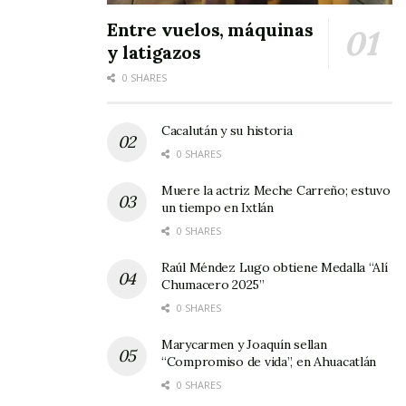
Entre vuelos, máquinas
y latigazos
0 SHARES
Cacalután y su historia
0 SHARES
Muere la actriz Meche Carreño; estuvo
un tiempo en Ixtlán
0 SHARES
Raúl Méndez Lugo obtiene Medalla “Alí
Chumacero 2025”
0 SHARES
Marycarmen y Joaquín sellan
“Compromiso de vida”, en Ahuacatlán
0 SHARES