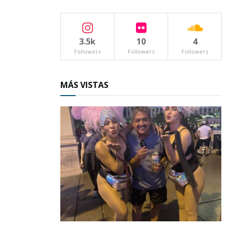
historias que cada una tiene su relevancia para
forjar lo que sucede en alguna noche adentro y
fuera de “La Casa”.
3.5k
10
4
Followers
Followers
Followers
Las prisas acabadas cenizas por respeto a los
tiempos del destino. Un mundo disfrazado de
MÁS VISTAS
euforia que se esconden y que se encuentra de
pronto en algún local y en las esquinas. El
mundo del alcohol y las mujeres. Por eso existe
un mural en primera cantina que nos da la
bienvenida, atrás de la barra donde se
acomodan las botellas de ron y aguardiente: Un
diablo con una mujer desnuda en el paraíso. Los
transeúntes, hijos del amanecer chocan con
cuadros grotescos productos restados del