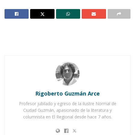
Claroscuro
Rigoberto Guzmán Arce
Rigoberto Guzmán Arce
Profesor jubilado y egreso de la ilustre Normal de
A la memoria de mi padre Manuel
Guzmán
Ciudad Guzmán, apasionado de la literatura y
valle “El Chiquila”
columnista en El Regional desde hace 7 años.
1.- El barrio de la calle La Primavera y las Siete