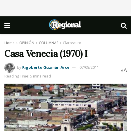
Home
OPINIÓN
COLUMNAS
Claroscuro
Casa Venecia (1970) I
by
Rigoberto Guzmán Arce
07/08/2011
A
A
Reading Time: 5 mins read