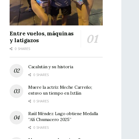
Entre vuelos, máquinas
y latigazos
0 SHARES
Cacalután y su historia
0 SHARES
Muere la actriz Meche Carreño;
estuvo un tiempo en Ixtlán
0 SHARES
Raúl Méndez Lugo obtiene Medalla
“Alí Chumacero 2025”
0 SHARES