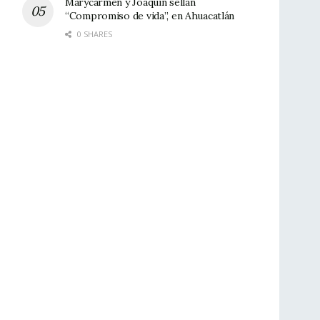
Marycarmen y Joaquín sellan
“Compromiso de vida”, en Ahuacatlán
0 SHARES