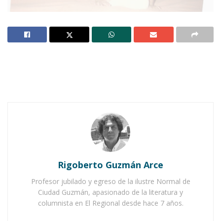
Entrega dedicada a mi prima Lorena que espero
que esté ya mejor en su crisis. Ánimo prima te
queremos tanto.
Notas Relacionadas
Ahuacatlán celebrá el día de Reyes con rosca y
chocolate
Rigoberto Guzmán Arce
Buena tarde taurina en Ahuacatlán
Profesor jubilado y egreso de la ilustre Normal de
Ciudad Guzmán, apasionado de la literatura y
4.-
Cruzamos la amplitud de la plaza arbolada
columnista en El Regional desde hace 7 años.
para comprar una cama y una estufa portátil de