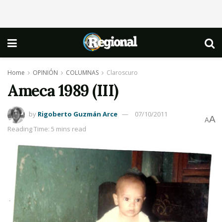
Home
OPINIÓN
COLUMNAS
Claroscuro
Ameca 1989 (III)
by
Rigoberto Guzmán Arce
07/10/2011
A
A
Reading Time: 5 mins read