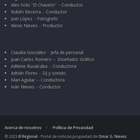
Alex Solis "El Chaveto" ⏤ Conductor.
Nos fuimos metiendo a la rutina con la lluvia
Rubén Becerra ⏤ Conductor
Joel López ⏤ Fotógrafo
negra pausada de los residuos de la caña
Alexis Nieves ⏤ Productor
quemada, los estertores del chacuaco que
bufaba por los turnos de entrada de
trabajadores del Ingenio. Del chiflido como
Claudia González ⏤ Jefa de personal
alarma exacta de la llegada del intendente Juan
Juan Carlos Romero ⏤. Diseñador Gráfico
Arias. De las mañanas del amigo y repetido
Adilene Ruvalcaba ⏤ Conductora
Adrián Flores ⏤ DJ y sonido.
huevo revuelto con jamón o con chorizo o con
Mari Aguilar ⏤. Conductora
tocino y los obligatorios frijoles que no se podía
Iván Nieves ⏤ Conductor
uno zafar ni en tiempos de lluvia ni en tiempos
de sequedad.
Ir al mandado al “súper” de la CONASUPO
Acerca de nosotros
Política de Privacidad
cuando al cachorrito le encantaba ser el
© 2023
El Regional
- Portal de noticias propiedad de
Omar G. Nieves
.
pasajero del carrito del mandado. El leer por la