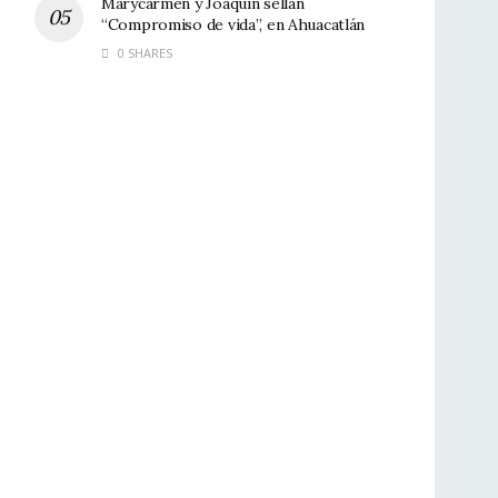
Marycarmen y Joaquín sellan
“Compromiso de vida”, en Ahuacatlán
0 SHARES