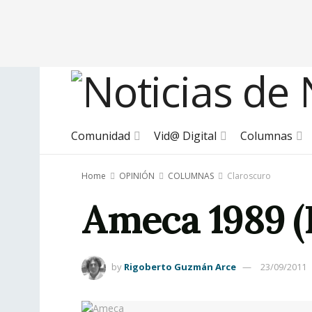
Comunidad
Vid@ Digital
Columnas
Home
OPINIÓN
COLUMNAS
Claroscuro
Ameca 1989 (I
by
Rigoberto Guzmán Arce
23/09/2011