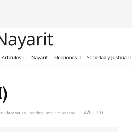
Artículos
Nayarit
Elecciones
Sociedad y Justicia
)
A
0
in
Claroscuro
Reading Time: 5 mins read
A