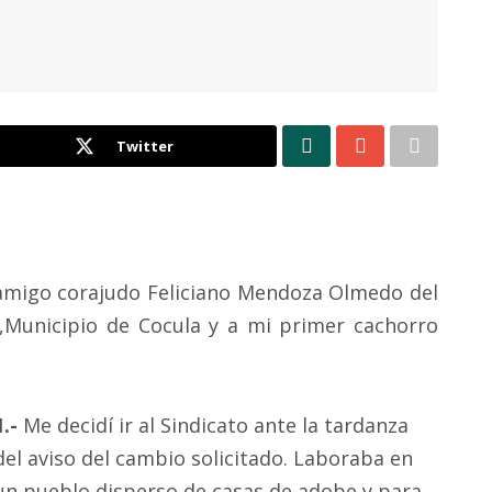
Twitter
 amigo corajudo Feliciano Mendoza Olmedo del
,Municipio de Cocula y a mi primer cachorro
1.-
Me decidí ir al Sindicato ante la tardanza
del aviso del cambio solicitado. Laboraba en
un pueblo disperso de casas de adobe y para