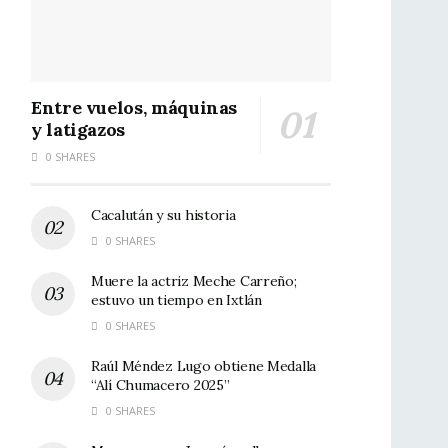
Entre vuelos, máquinas
y latigazos
0 SHARES
Cacalután y su historia
0 SHARES
Muere la actriz Meche Carreño;
estuvo un tiempo en Ixtlán
0 SHARES
Raúl Méndez Lugo obtiene Medalla
“Alí Chumacero 2025”
0 SHARES