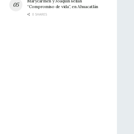
Marycarmen y Joaquín sellan
“Compromiso de vida”, en Ahuacatlán
0 SHARES