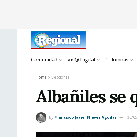
Comunidad
Vid@ Digital
Columnas
Home
Elecciones
Albañiles se 
by
Francisco Javier Nieves Aguilar
30/0