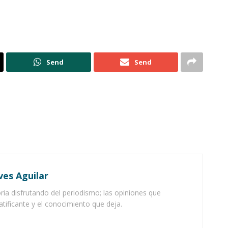
Send
Send
ves Aguilar
ia disfrutando del periodismo; las opiniones que
atificante y el conocimiento que deja.