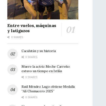
Entre vuelos, máquinas
y latigazos
0 SHARES
Cacalután y su historia
0 SHARES
Muere la actriz Meche Carreño;
estuvo un tiempo en Ixtlán
0 SHARES
Raúl Méndez Lugo obtiene Medalla
“Alí Chumacero 2025”
0 SHARES