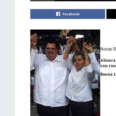
Facebook
Notas R
Ahuacat
con ros
Buena t