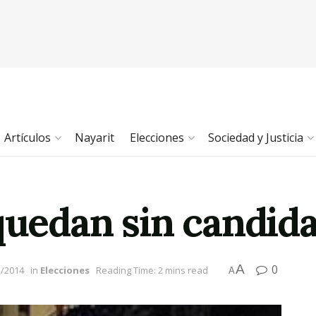
Artículos
Nayarit
Elecciones
Sociedad y Justicia
quedan sin candida
A
0
5/2014
in
Elecciones
Reading Time: 2 mins read
A