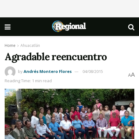
Home
Ahuacatlán
Agradable reencuentro
by
Andrés Montero Flores
04/08/2015
A
A
Reading Time: 1 min read