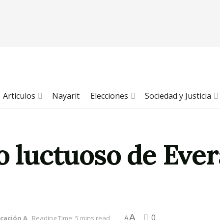
Artículos
Nayarit
Elecciones
Sociedad y Justicia
io luctuoso de Eve
A
0
icación A
Reading Time: 5 mins read
A