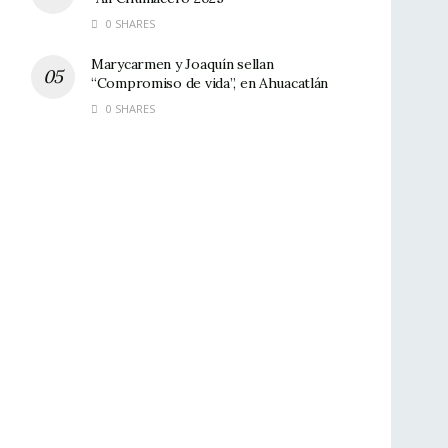
0 SHARES
Marycarmen y Joaquín sellan
“Compromiso de vida”, en Ahuacatlán
0 SHARES