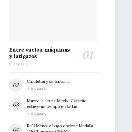
Entre vuelos, máquinas
y latigazos
0 SHARES
Cacalután y su historia
0 SHARES
Muere la actriz Meche Carreño;
estuvo un tiempo en Ixtlán
0 SHARES
Raúl Méndez Lugo obtiene Medalla
“Alí Chumacero 2025”