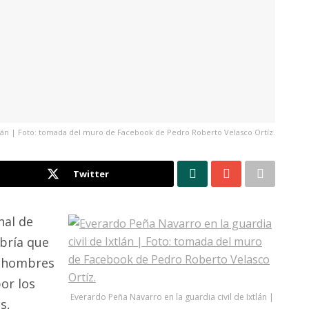
xtlán | Foto: tomada del muro de Facebook de Pedro Roberto Velasco Ortíz.
Twitter
nal de
bría que
s hombres
or los
Everardo Peña Navarro en la guardia civil de Ixtlán |
s,