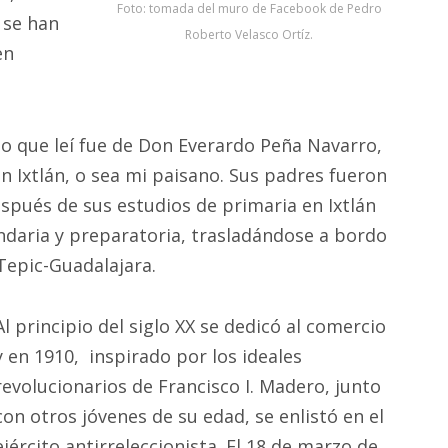
Foto: tomada del muro de Facebook de Pedro
 se han
Roberto Velasco Ortíz.
en
do que leí fue de Don Everardo Peña Navarro,
n Ixtlán, o sea mi paisano. Sus padres fueron
spués de sus estudios de primaria en Ixtlán
ndaria y preparatoria, trasladándose a bordo
 Tepic-Guadalajara.
Al principio del siglo XX se dedicó al comercio
y en 1910, inspirado por los ideales
revolucionarios de Francisco I. Madero, junto
con otros jóvenes de su edad, se enlistó en el
ejército antirreleccionista. El 18 de marzo de