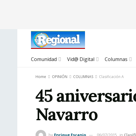
Comunidad
Vid@ Digital
Columnas
Home
OPINIÓN
COLUMNAS
Clasificación A
45 aniversar
Navarro
by
Enrique Escanio
06/07/2015
in
Clasif