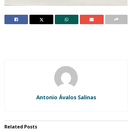
IXTLÁN
// A diferencia del año pasado, en esta
ocasión hubo poca participación de los equipos
de fútbol, ayer.
Notas Relacionadas
Ahuacatlán celebrá el día de Reyes con rosca y
chocolate
Antonio Ávalos Salinas
Buena tarde taurina en Ahuacatlán
Estuvieron presentes los directivos de este
Related
Posts
organismo deportivo, Valdemar Montañés