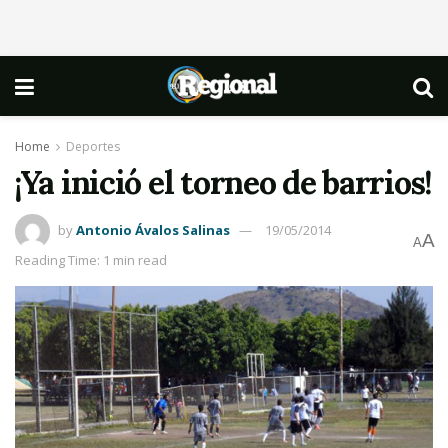
Home
Deportes
¡Ya inició el torneo de barrios!
by
Antonio Ávalos Salinas
19/05/2014
A
A
Reading Time: 1 min read