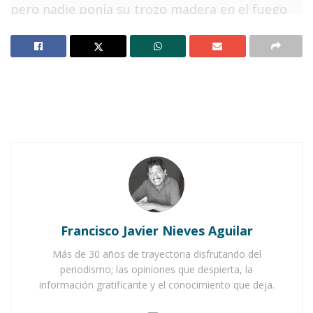
pero nadie ponía su trozo madera en el fuego
para avivarlo.
Notas Relacionadas
Ahuacatlán celebrá el día de Reyes con rosca y
chocolate
Buena tarde taurina en Ahuacatlán
El primero
retuvo su pedazo porque vio que
uno de los
rostros
que había alrededor del
fuego
era negro.
Francisco Javier Nieves Aguilar
Más de 30 años de trayectoria disfrutando del
El siguiente,
al mirar al frente, vio a uno que
no
periodismo; las opiniones que despierta, la
era de su iglesia,
por eso fue incapaz de echar
información gratificante y el conocimiento que deja.
al fuego su tronquito de cedro.