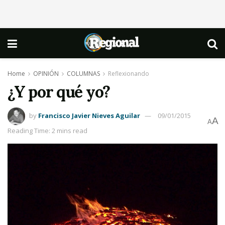
Home
OPINIÓN
COLUMNAS
Reflexionando
¿Y por qué yo?
by
Francisco Javier Nieves Aguilar
09/01/2015
A
A
Reading Time: 2 mins read