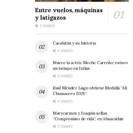
Entre vuelos, máquinas
y latigazos
0 SHARES
Cacalután y su historia
0 SHARES
Muere la actriz Meche Carreño; estuvo
un tiempo en Ixtlán
0 SHARES
Raúl Méndez Lugo obtiene Medalla “Alí
Chumacero 2025”
0 SHARES
Marycarmen y Joaquín sellan
“Compromiso de vida”, en Ahuacatlán
0 SHARES