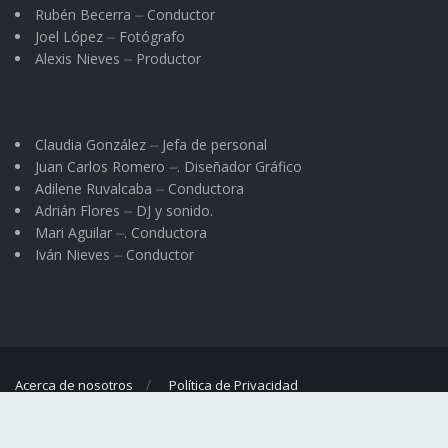
Rubén Becerra ⏤ Conductor
Joel López ⏤ Fotógrafo
Alexis Nieves ⏤ Productor
Claudia González ⏤ Jefa de personal
Juan Carlos Romero ⏤. Diseñador Gráfico
Adilene Ruvalcaba ⏤ Conductora
Adrián Flores ⏤ DJ y sonido.
Mari Aguilar ⏤. Conductora
Iván Nieves ⏤ Conductor
Acerca de nosotros
Política de Privacidad
© 2023
El Regional
- Portal de noticias propiedad de
Omar G. Nieves
.