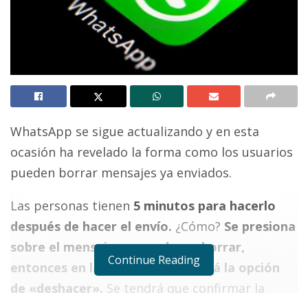
WhatsApp se sigue actualizando y en esta
ocasión ha revelado la forma como los usuarios
pueden borrar mensajes ya enviados.
Las personas tienen
5 minutos para hacerlo
después de hacer el envío.
¿Cómo?
Se presiona
sobre el mensaje que se desea borrar,
Continue Reading
entonces en la pantalla aparecerá la opción
de «deshacer».
Se tendrá que confirmar la