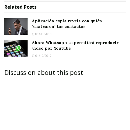
receptor ya haya leído lo que se ha enviado y
Related
Posts
eventualmente anulado.
Aplicación espía revela con quién
‘chatearon’ tus contactos
01/05/2018
Ahora Whatsapp te permitirá reproducir
Tags:
Whatsapp
video por Youtube
01/12/2017
Discussion about this post