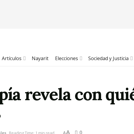
Artículos
Nayarit
Elecciones
Sociedad y Justicia
pía revela con qui
s
A
0
les
Reading Time: 1 min read
A