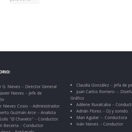
ORIO:
Claudia González ⏤ Jefa de p
 G. Nieves ⏤ Director General
Juan Carlos Romero ⏤. Diseñ
Javier Nieves ⏤ Jefe de
Gráfico
ón
Adilene Ruvalcaba ⏤ Conduct
r Nieves Cosio ⏤ Administrador.
Adrián Flores ⏤ DJ y sonido.
berto Guzmán Arce ⏤ Analista
Mari Aguilar ⏤. Conductora
Solis "El Chaveto" ⏤ Conductor.
Iván Nieves ⏤ Conductor
n Becerra ⏤ Conductor
 López ⏤ Fotógrafo