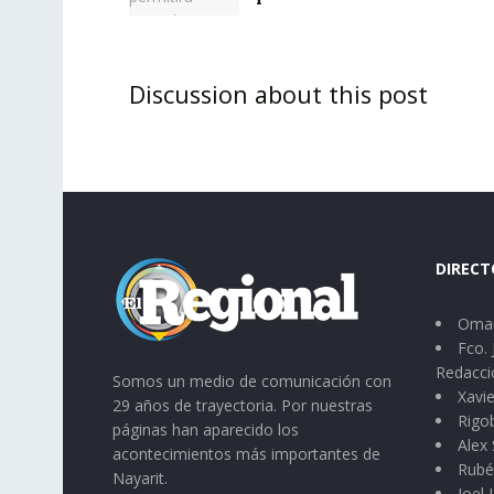
Discussion about this post
DIRECT
Omar
Fco. 
Redacci
Somos un medio de comunicación con
Xavie
29 años de trayectoria. Por nuestras
Rigo
páginas han aparecido los
Alex 
acontecimientos más importantes de
Rubé
Nayarit.
Joel