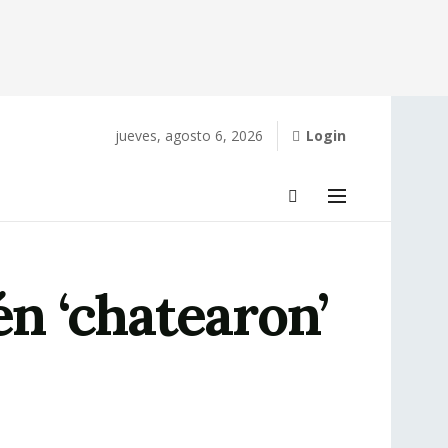
jueves, agosto 6, 2026
Login
én ‘chatearon’