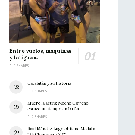
Entre vuelos, máquinas
y latigazos
0 SHARES
Cacalután y su historia
0 SHARES
Muere la actriz Meche Carreño;
estuvo un tiempo en Ixtlán
0 SHARES
Raúl Méndez Lugo obtiene Medalla
“Alí Chumacero 2025”