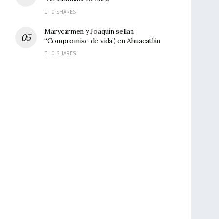
0 SHARES
Marycarmen y Joaquín sellan
“Compromiso de vida”, en Ahuacatlán
0 SHARES