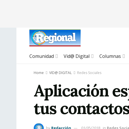
Comunidad
Vid@ Digital
Columnas
Home
VID@ DIGITAL
Redes Sociales
Aplicación es
tus contacto
by
Redacción
01/05/2018
in
Redes Socia