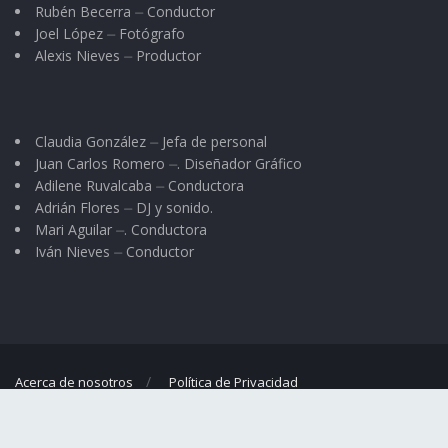
Rubén Becerra ⏤ Conductor
Joel López ⏤ Fotógrafo
Alexis Nieves ⏤ Productor
Claudia González ⏤ Jefa de personal
Juan Carlos Romero ⏤. Diseñador Gráfico
Adilene Ruvalcaba ⏤ Conductora
Adrián Flores ⏤ DJ y sonido.
Mari Aguilar ⏤. Conductora
Iván Nieves ⏤ Conductor
Acerca de nosotros
Política de Privacidad
© 2023
El Regional
- Portal de noticias propiedad de
Omar G. Nieves
.