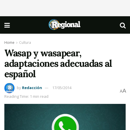
Home
Cultura
Wasap y wasapear,
adaptaciones adecuadas al
español
by
Redacción
17/05/2014
A
A
Reading Time: 1 min read