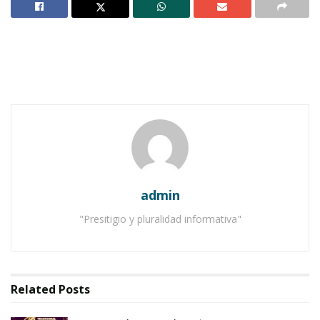
Los colores invadirán el cielo. Los cuerpos se
sacudirán por los sorpresivos estruendos.
Millones estarán en pequeñas plazas en
municipios, capitales, palacios de gobierno y
presidencias punicipales.
Notas Relacionadas
Ahuacatlán celebrá el día de Reyes con rosca y
chocolate
admin
Buena tarde taurina en Ahuacatlán
"Presitigio y pluralidad informativa"
Hará fresco, como cada 15 de Septiembre.
Millones más mirarán el televisor esperando el
Related
Posts
momento culminante. Los Ángeles, Chicago,