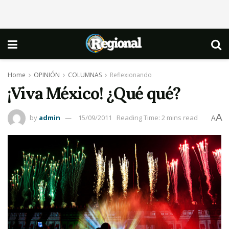
Home
OPINIÓN
COLUMNAS
Reflexionando
¡Viva México! ¿Qué qué?
A
by
admin
15/09/2011
Reading Time: 2 mins read
A