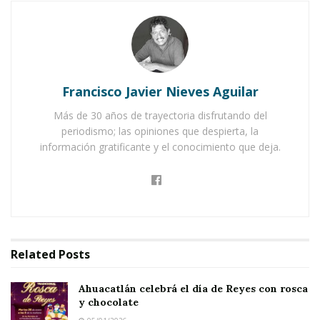
JALA.-
“Servir a mi gente y trabajar para
transformar a Jala, es lo que me mueve y me
empuja a levantarme a diario pensando en mi
Francisco Javier Nieves Aguilar
pueblo”.
Más de 30 años de trayectoria disfrutando del
periodismo; las opiniones que despierta, la
Notas Relacionadas
información gratificante y el conocimiento que deja.
Ahuacatlán celebrá el día de Reyes con rosca y
chocolate
Buena tarde taurina en Ahuacatlán
Related
Posts
El mensaje anterior corresponde al presidente
municipal, Mario Alberto Villarreal Cambero al
Ahuacatlán celebrá el día de Reyes con rosca
y chocolate
cumplirse exactamente un año de haber sido