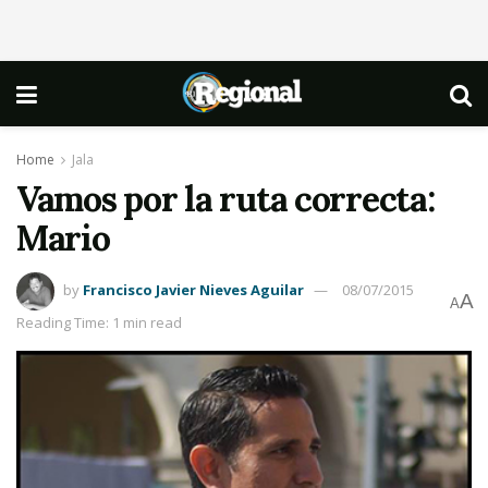
Home
Jala
Vamos por la ruta correcta:
Mario
by
Francisco Javier Nieves Aguilar
08/07/2015
A
A
Reading Time: 1 min read