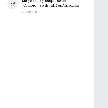
Marycarmen y Joaquín sellan
“Compromiso de vida”, en Ahuacatlán
0 SHARES