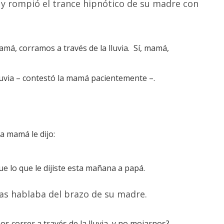
, y rompió el trance hipnótico de su madre con
amá, corramos a través de la lluvia. Sí, mamá,
luvia – contestó la mamá pacientemente –.
la mamá le dijo:
 lo que le dijiste esta mañana a papá.
ras hablaba del brazo de su madre.
 correr a través de la lluvia, y no mojarnos?