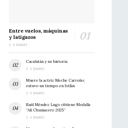
Entre vuelos, máquinas
y latigazos
0 SHARES
Cacalután y su historia
0 SHARES
Muere la actriz Meche Carreño;
estuvo un tiempo en Ixtlán
0 SHARES
Raúl Méndez Lugo obtiene Medalla
“Alí Chumacero 2025”
0 SHARES