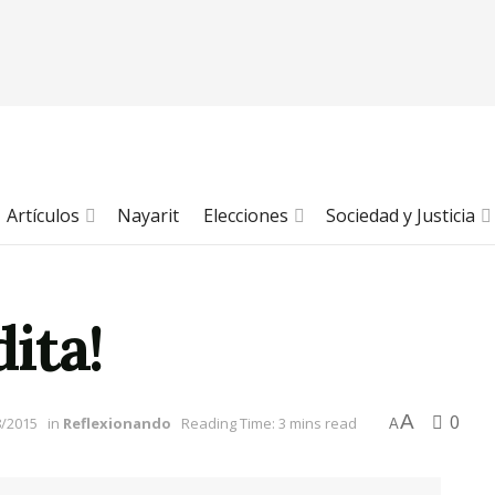
Artículos
Nayarit
Elecciones
Sociedad y Justicia
ita!
A
0
8/2015
in
Reflexionando
Reading Time: 3 mins read
A