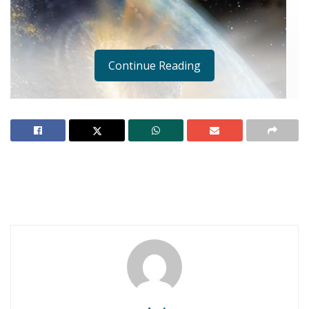
Continue Reading
Para los que estaban asustados de que si el
satélite
UARS
de la
NASA
tendrá un impacto de
accidente, pues quédense más tranquilos,
según especialistas existe una posibilidad sobre
3.200 de que ocurra un choque contra algún