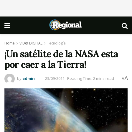
Home
VID@ DIGITAL
Tecnología
¡Un satélite de la NASA esta
por caer a la Tierra!
A
by
admin
23/09/2011
Reading Time: 2 mins read
A