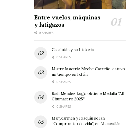
Entre vuelos, máquinas
y latigazos
0 SHARES
Cacalután y su historia
0 SHARES
Muere la actriz Meche Carreño; estuvo
un tiempo en Ixtlán
0 SHARES
Raúl Méndez Lugo obtiene Medalla “Alí
Chumacero 2025”
0 SHARES
Marycarmen y Joaquín sellan
“Compromiso de vida”, en Ahuacatlán