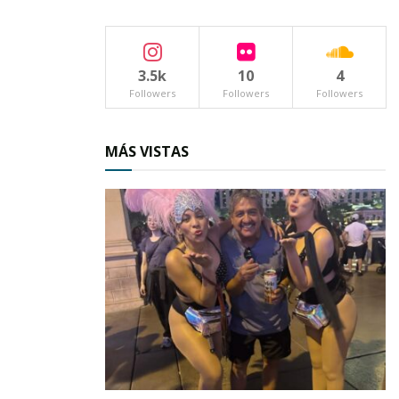
3.5k
10
4
Followers
Followers
Followers
MÁS VISTAS
Luís López, «El Borrego»
Los integrantes del reconocido ballet folclórico
“Nunutzi” dieron una muestra de sus aptitudes
al ofrecer un amplio mosaico de estampas
musicales de distintas regiones del país.