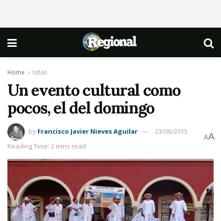
Home
Ixtlán
Un evento cultural como
pocos, el del domingo
by
Francisco Javier Nieves Aguilar
23/06/2015
A
A
Reading Time: 2 mins read