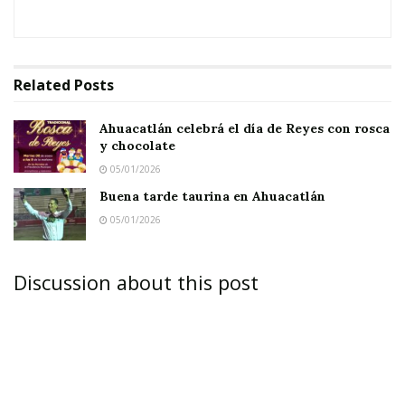
Related
Posts
Ahuacatlán celebrá el día de Reyes con rosca
y chocolate
05/01/2026
Buena tarde taurina en Ahuacatlán
05/01/2026
IXTLÁN DEL RÍO.-
Entretenido y agradable en
Discussion about this post
grado superlativo resultó el evento que se
realizó anteayer en la plaza pública, lugar al que
se dieron cita decenas de ixtlenses y gentes de
los poblados circunvecinos, quienes disfrutaron