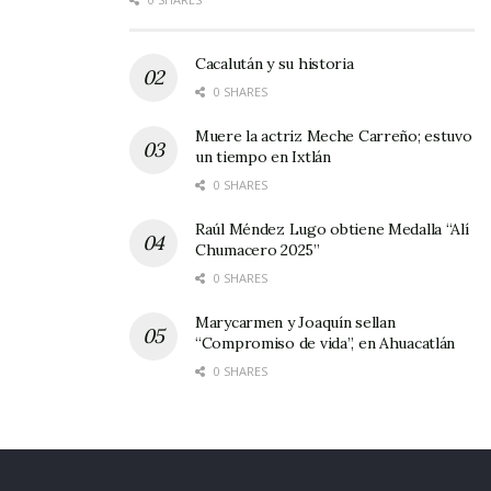
Cacalután y su historia
0 SHARES
Muere la actriz Meche Carreño; estuvo
un tiempo en Ixtlán
0 SHARES
Raúl Méndez Lugo obtiene Medalla “Alí
Chumacero 2025”
0 SHARES
Marycarmen y Joaquín sellan
“Compromiso de vida”, en Ahuacatlán
0 SHARES