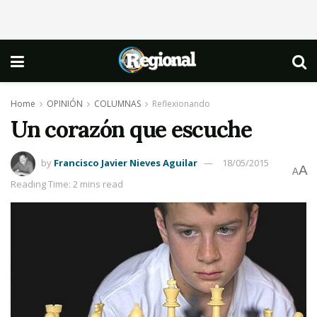
Home
OPINIÓN
COLUMNAS
Reflexionando
Un corazón que escuche
by
Francisco Javier Nieves Aguilar
18/05/2015
A
A
Reading Time: 2 mins read