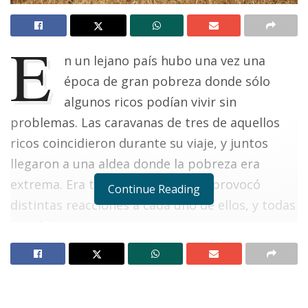
E
n un lejano país hubo una vez una
época de gran pobreza donde sólo
algunos ricos podían vivir sin
problemas. Las caravanas de tres de aquellos
ricos coincidieron durante su viaje, y juntos
llegaron a una aldea donde la pobreza era
extrema. Era tal su situación, que provocó
Continue Reading
distintas reacciones a cada uno de ellos, y todas
muy intensas.
El
primer rico
no pudo
soportar ver aquello,
así que
tomó todo el