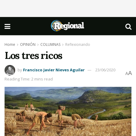
Home
OPINIÓN
COLUMNAS
Reflexionando
Los tres ricos
by
Francisco Javier Nieves Aguilar
23/06/2020
A
A
Reading Time: 2 mins read