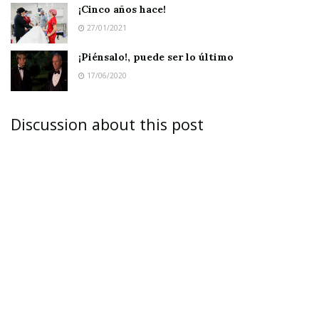
situación, paró
¡Cinco años hace!
con todos sus
27/01/2021
sirvientes, y
¡Piénsalo!, puede ser lo último
quedándose lo
17/06/2020
justo para llegar
a su destino,
Discussion about this post
entregó a aquellos hombres toda su comida y
bebida, pues veía que el dinero de poco les
serviría.
Se aseguró de que cada uno recibiera
su parte y tuviera comida para cierto tiempo, y
se despidió.
El tercero,
al ver aquella pobreza,
aceleró y
pasó de largo, sin siquiera detenerse.
Los
otros ricos, mientras iban juntos por el camino,
comentaban su poca decencia y su falta de