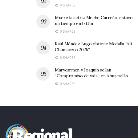
0 SHARES
Tags:
superación personal
Muere la actriz Meche Carreño; estuvo
un tiempo en Ixtlán
0 SHARES
Raúl Méndez Lugo obtiene Medalla “Alí
Chumacero 2025”
0 SHARES
Marycarmen y Joaquín sellan
“Compromiso de vida”, en Ahuacatlán
0 SHARES