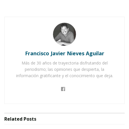
oro y las joyas
que
llevaba en sus carros,
que eran muchas,
y los
repartió sin quedarse
nada entre las gentes del campo.
A todos ellos
deseó la mejor de las suertes, y partió.
Francisco Javier Nieves Aguilar
Notas Relacionadas
Más de 30 años de trayectoria disfrutando del
periodismo; las opiniones que despierta, la
¡Cinco años hace!
información gratificante y el conocimiento que deja.
¡Piénsalo!, puede ser lo último
El
segundo rico
,
al ver su
Related
Posts
desesperada