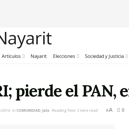
Artículos
Nayarit
Elecciones
Sociedad y Justicia
RI; pierde el PAN, 
A
0
1/2014
in
COMUNIDAD
,
Jala
Reading Time: 3 mins read
A