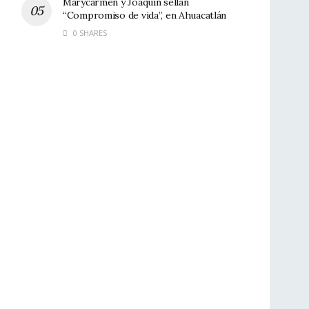
Marycarmen y Joaquín sellan
“Compromiso de vida”, en Ahuacatlán
0 SHARES