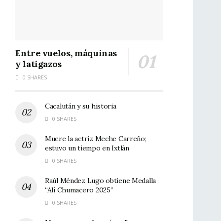
Entre vuelos, máquinas
y latigazos
0 SHARES
Cacalután y su historia
0 SHARES
Muere la actriz Meche Carreño;
estuvo un tiempo en Ixtlán
0 SHARES
Raúl Méndez Lugo obtiene Medalla
“Alí Chumacero 2025”
0 SHARES