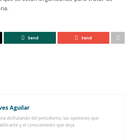
ona.
Send
Send
ves Aguilar
ia disfrutando del periodismo; las opiniones que
atificante y el conocimiento que deja.