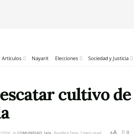
Artículos
Nayarit
Elecciones
Sociedad y Justicia
escatar cultivo d
la
A
0
7/2016
in
COMUNIDAD
,
Jala
Reading Time: 2 mins read
A