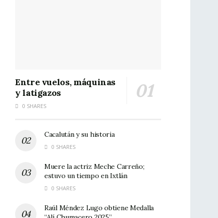
Entre vuelos, máquinas
y latigazos
0 SHARES
Cacalután y su historia
0 SHARES
Muere la actriz Meche Carreño;
estuvo un tiempo en Ixtlán
0 SHARES
Raúl Méndez Lugo obtiene Medalla
“Alí Chumacero 2025”