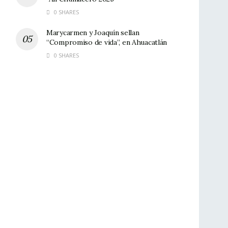
0 SHARES
Marycarmen y Joaquín sellan
“Compromiso de vida”, en Ahuacatlán
0 SHARES