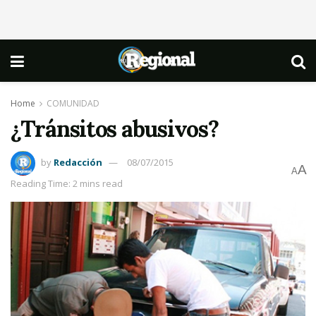
Home
COMUNIDAD
¿Tránsitos abusivos?
by
Redacción
08/07/2015
A
A
Reading Time: 2 mins read