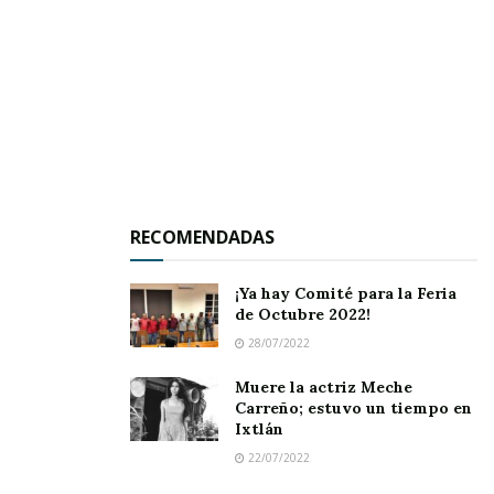
ZONA SUR.-
Muchas de las veces nos quejamos
por las supuestas arbitrariedades que cometen
los oficiales de tránsito; sin embargo, hemos de
saber que en alguno de los casos estos actúan
con cierta flexibilidad, cumpliendo solo con lo
que establece la ley.
Basta darle una hojeada al título octavo de la
RECOMENDADAS
Ley de Tránsito y Transporte relacionado con
las infracciones y sanciones que los tránsitos
¡Ya hay Comité para la Feria
de Octubre 2022!
deben de aplicar. Y así por ejemplo, en el inciso
28/07/2022
“C” se establece que “se sancionarán con multas
Muere la actriz Meche
de 10 hasta 20 días de salario mínimo general
Carreño; estuvo un tiempo en
vigente en el estado por: Dar vuelta en “U” en
Ixtlán
zona prohibida o de alta densidad de tránsito;
22/07/2022