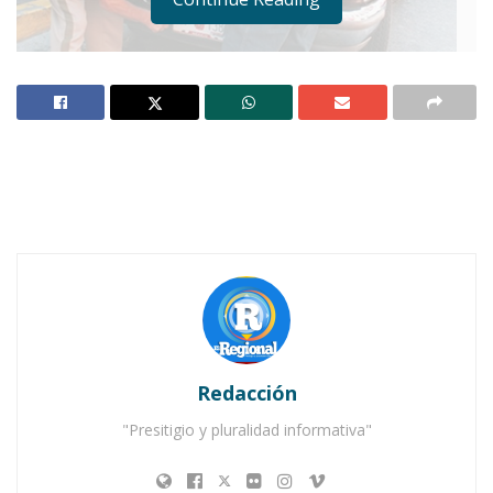
Notas Relacionadas
Ahuacatlán celebrá el día de Reyes con rosca y
chocolate
Buena tarde taurina en Ahuacatlán
Redacción
"Presitigio y pluralidad informativa"