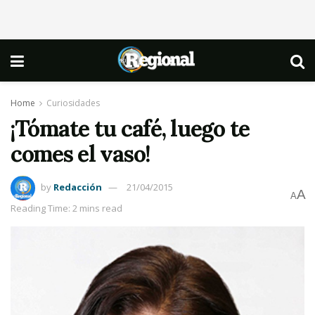
Home
Curiosidades
¡Tómate tu café, luego te
comes el vaso!
by
Redacción
21/04/2015
A
A
Reading Time: 2 mins read