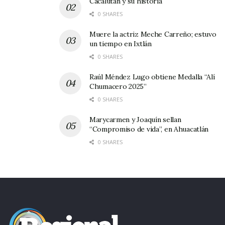
Cacalután y su historia
0 SHARES
Muere la actriz Meche Carreño; estuvo
un tiempo en Ixtlán
0 SHARES
Raúl Méndez Lugo obtiene Medalla “Alí
Chumacero 2025”
0 SHARES
Marycarmen y Joaquín sellan
“Compromiso de vida”, en Ahuacatlán
0 SHARES