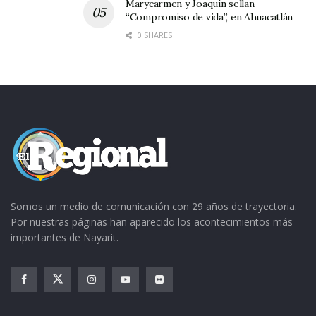
Marycarmen y Joaquín sellan
esto es en virtud de la sorpresiva notificación
“Compromiso de vida”, en Ahuacatlán
sobre el desalojo de estas oficinas y cuyas
0 SHARES
razones se desconocen por el momento.
Somos un medio de comunicación con 29 años de trayectoria.
Por nuestras páginas han aparecido los acontecimientos más
importantes de Nayarit.