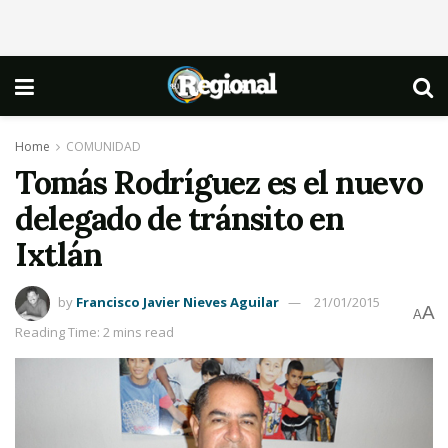
Home
COMUNIDAD
Tomás Rodríguez es el nuevo
delegado de tránsito en
Ixtlán
by
Francisco Javier Nieves Aguilar
21/01/2015
A
A
Reading Time: 2 mins read