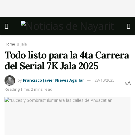
Home
Jala
Todo listo para la 4ta Carrera
del Serial 7K Jala 2025
by
Francisco Javier Nieves Aguilar
23/10/2025
A
A
Reading Time: 2 mins read