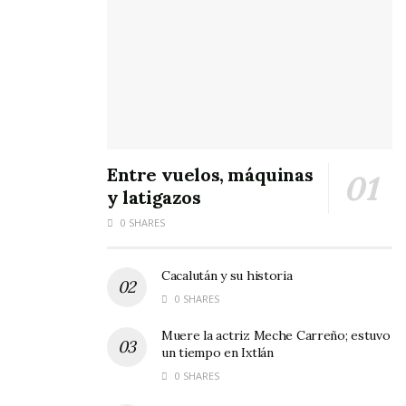
Tags:
7K
carrera del Serial
Entre vuelos, máquinas
y latigazos
0 SHARES
Cacalután y su historia
0 SHARES
Muere la actriz Meche Carreño; estuvo
un tiempo en Ixtlán
0 SHARES