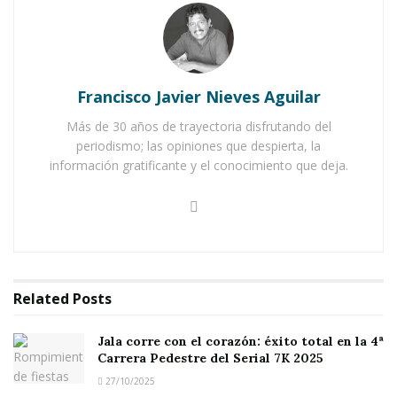
aire libre
y disfrutas de los paisajes
llenos de
encanto y tradición
, entonces este
evento es para ti: la
4ta Carrera del Serial 7K
Jala 2025
.
Francisco Javier Nieves Aguilar
Más de 30 años de trayectoria disfrutando del
Un reto. Así la definen quienes se han inscrito.
periodismo; las opiniones que despierta, la
Un desafío que ya conquistó a decenas de
información gratificante y el conocimiento que deja.
corredores, pues el
cupo se encuentra
totalmente lleno
.
Related
Posts
El
Gobierno Municipal de Jala
anunció que todo
Jala corre con el corazón: éxito total en la 4ª
está listo para dar inicio a esta esperada
Carrera Pedestre del Serial 7K 2025
competencia, donde los participantes
27/10/2025