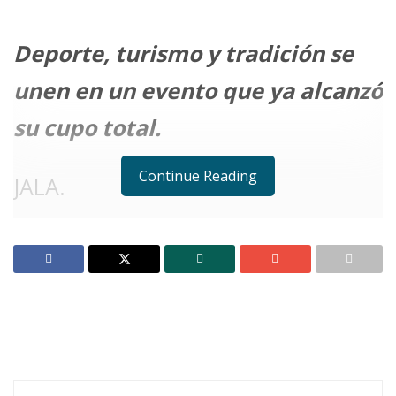
Deporte, turismo y tradición se
unen en un evento que ya alcanzó
su cupo total.
Continue Reading
JALA.
Notas Relacionadas
Jala corre con el corazón: éxito total en la 4ª
Carrera Pedestre del Serial 7K 2025
S
i tu corazón late al ritmo de la
adrenalina
, si amas los
deportes al