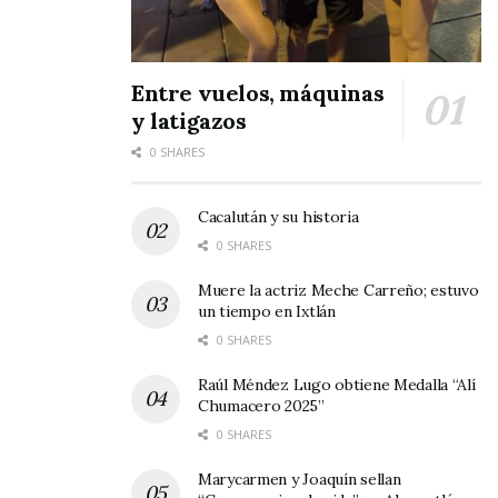
Entre vuelos, máquinas
y latigazos
0 SHARES
Cacalután y su historia
0 SHARES
Muere la actriz Meche Carreño; estuvo
un tiempo en Ixtlán
0 SHARES
Raúl Méndez Lugo obtiene Medalla “Alí
Chumacero 2025”
0 SHARES
Marycarmen y Joaquín sellan