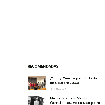
RECOMENDADAS
¡Ya hay Comité para la Feria
de Octubre 2022!
El
Cuadragésimo Ayuntamiento de Jala
28/07/2022
reconoció y agradeció la participación de
todas
y todos los corredores
, destacando el valor de
Muere la actriz Meche
Carreño; estuvo un tiempo en