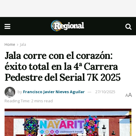
Home
Jala
Jala corre con el corazón:
éxito total en la 4ª Carrera
Pedestre del Serial 7K 2025
by
Francisco Javier Nieves Aguilar
27/10/2025
A
A
Reading Time: 2 mins read