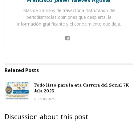
Francisco Javier Nieves Aguilar
Las
calles y senderos de Jala
se llenaron de vida
Más de 30 años de trayectoria disfrutando del
entre
aplausos, sonrisas y esfuerzo
. Fue una
periodismo; las opiniones que despierta, la
información gratificante y el conocimiento que deja.
jornada que combinó
deporte y ecoturismo
,
mostrando una vez más la
belleza natural
y el
encanto
de este
Pueblo Mágico
, donde cada
paso se convirtió en motivo de orgullo.
Related
Posts
Todo listo para la 4ta Carrera del Serial 7K
En la categoría principal, los
ganadores
Jala 2025
23/10/2025
absolutos
fueron:
Primer lugar:
Jorge
Hernández Herrera
, de
Ixtlán del Río.
Segundo
Discussion about this post
lugar:
Ángel Valencia
, de
Tepic.
Tercer lugar:
Jorge Hernández Castellón
, también de
Ixtlán
del Río