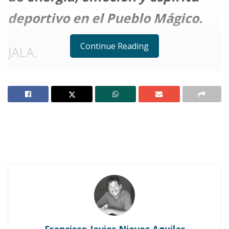
deportivo en el Pueblo Mágico.
Continue Reading
JALA.
Notas Relacionadas
Todo listo para la 4ta Carrera del Serial 7K Jala 2025
C
on
gran entusiasmo y espíritu
deportivo
, se celebró la
4ª Carrera
Pedestre del Serial 7K Jala 2025
, un
evento que reunió a
atletas, familias y
visitantes
en un ambiente de
alegría,
convivencia y sana competencia
.