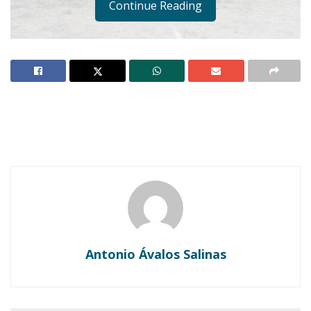
Continue Reading
Notas Relacionadas
Ahuacatlán celebrá el día de Reyes con rosca y
chocolate
Buena tarde taurina en Ahuacatlán
Antonio Ávalos Salinas