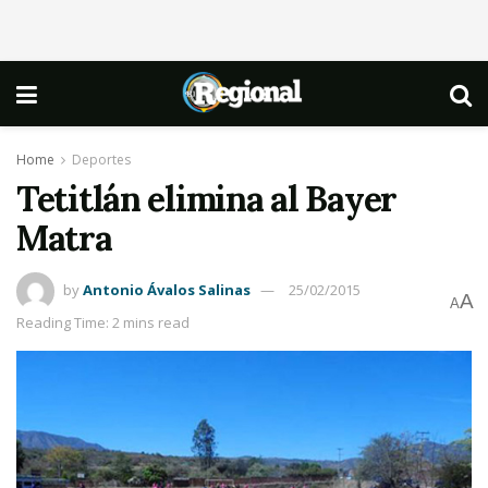
Home
Deportes
Tetitlán elimina al Bayer
Matra
by
Antonio Ávalos Salinas
25/02/2015
A
A
Reading Time: 2 mins read