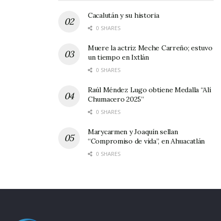
amabilidad y la disposición del local; ya que en
Cacalután y su historia
resumidas cuentas – explicó – todo se llevó a
0 SHARES
cabo de manera voluntaria y sin fines de lucro.
Muere la actriz Meche Carreño; estuvo
un tiempo en Ixtlán
En un emotivo discurso sobre las ‘inquietudes’ a
0 SHARES
las que se enfrentan la mayoría de personas,
Raúl Méndez Lugo obtiene Medalla “Alí
Joaquín Reyes presentó algunas
Chumacero 2025”
recomendaciones que ofrece la Palabra de Dios
0 SHARES
para hacerles frente.
Marycarmen y Joaquín sellan
“Compromiso de vida”, en Ahuacatlán
0 SHARES