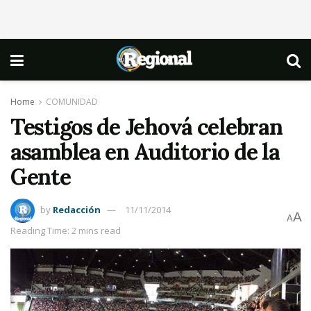
Home
COMUNIDAD
Testigos de Jehová celebran
asamblea en Auditorio de la
Gente
by
Redacción
11/11/2014
A
A
Reading Time: 2 mins read