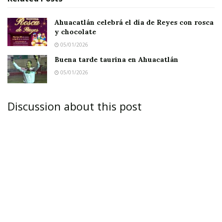
Ahuacatlán celebrá el día de Reyes con rosca
y chocolate
05/01/2026
Buena tarde taurina en Ahuacatlán
05/01/2026
Discussion about this post
TEPIC.-
El pasado fin de semana los testigos de
Jehová llevaron a cabo una asamblea regional
donde concurrieron más de 9 mil personas a
escuchar una serie de discursos relacionadas