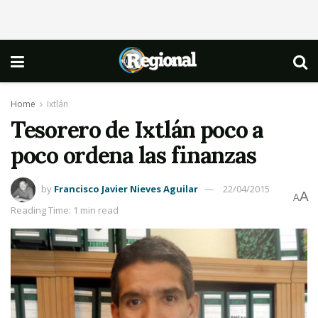
Home
Ixtlán
Tesorero de Ixtlán poco a
poco ordena las finanzas
by
Francisco Javier Nieves Aguilar
22/04/2015
A
A
Reading Time: 1 min read