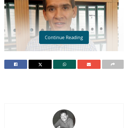
Continue Reading
IXTLÁN DEL RÍO.-
Pian pianito – como decían
nuestros abuelos –, el nuevo tesorero