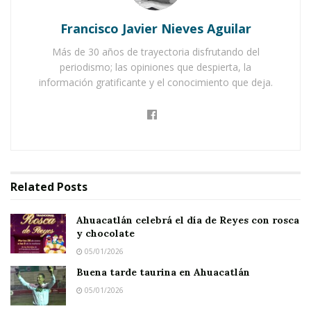
municipal, Miguel Aguiar Terríquez, trata de
Francisco Javier Nieves Aguilar
darle cuadratura al círculo. Dice que no ha sido
fácil, pero también confía en su capacidad para
Más de 30 años de trayectoria disfrutando del
periodismo; las opiniones que despierta, la
salir adelante y así poner en orden en las
información gratificante y el conocimiento que deja.
finanzas.
Notas Relacionadas
Ahuacatlán celebrá el día de Reyes con rosca y
chocolate
Related
Posts
Buena tarde taurina en Ahuacatlán
Ahuacatlán celebrá el día de Reyes con rosca
y chocolate
Pese a su experiencia y sobrada capacidad,
05/01/2026
Aguiar Terríquez admite que “esto no ha sido
Buena tarde taurina en Ahuacatlán
fácil”, pero señala que cuenta con un equipo
05/01/2026
sólido y que cada uno de los asistentes está