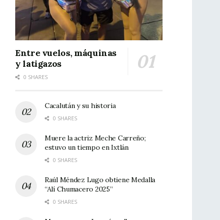
Entre vuelos, máquinas
y latigazos
0 SHARES
Cacalután y su historia
0 SHARES
Muere la actriz Meche Carreño;
estuvo un tiempo en Ixtlán
0 SHARES
Raúl Méndez Lugo obtiene Medalla
“Alí Chumacero 2025”
0 SHARES