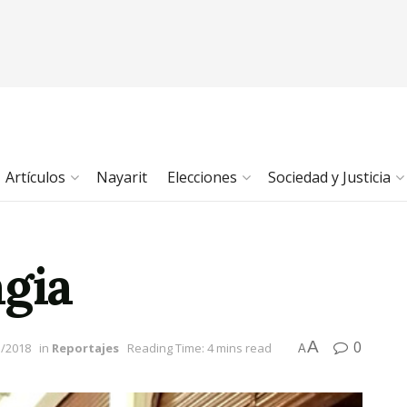
Artículos
Nayarit
Elecciones
Sociedad y Justicia
agia
A
0
3/2018
in
Reportajes
Reading Time: 4 mins read
A