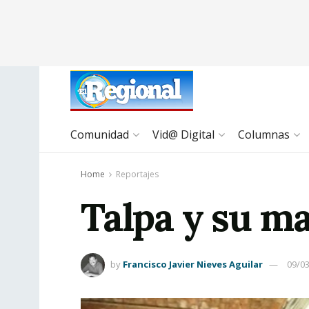
Comunidad
Vid@ Digital
Columnas
Home
Reportajes
Talpa y su m
by
Francisco Javier Nieves Aguilar
09/0