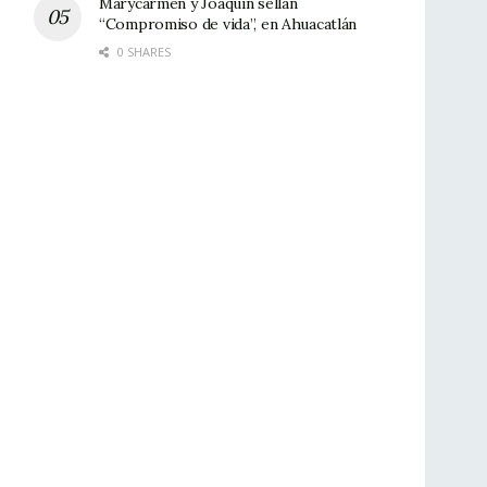
Marycarmen y Joaquín sellan
“Compromiso de vida”, en Ahuacatlán
0 SHARES