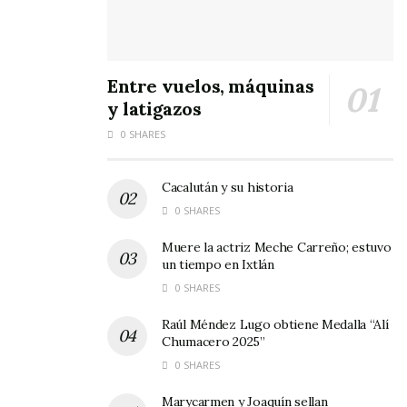
Entre vuelos, máquinas
y latigazos
0 SHARES
Cacalután y su historia
0 SHARES
Muere la actriz Meche Carreño; estuvo
un tiempo en Ixtlán
0 SHARES
Raúl Méndez Lugo obtiene Medalla “Alí
Chumacero 2025”
0 SHARES
Marycarmen y Joaquín sellan