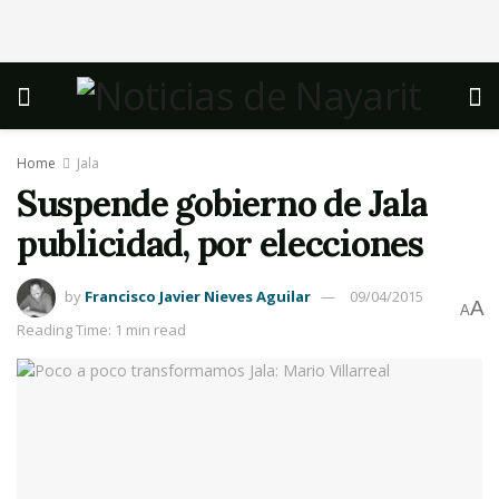
Home
Jala
Suspende gobierno de Jala
publicidad, por elecciones
by
Francisco Javier Nieves Aguilar
09/04/2015
A
A
Reading Time: 1 min read