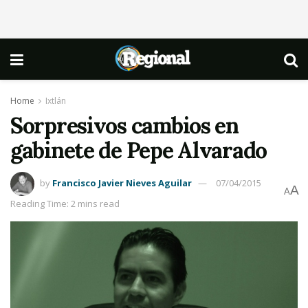
Home
Ixtlán
Sorpresivos cambios en
gabinete de Pepe Alvarado
by
Francisco Javier Nieves Aguilar
07/04/2015
A
A
Reading Time: 2 mins read