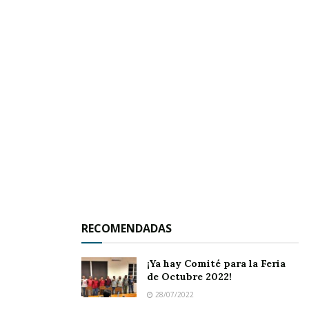
IXTLÁN DEL RÍO.-
El presidente municipal José
Antonio Alvarado Valera, vía telefónica ratificó
la dimisión de la ahora ex tesorera Cristal
Álvarez López, e igualmente confirmó las
renuncias de Luis Manuel García Zavalza y de la
profesora María de Lourdes Leal Macías, como
RECOMENDADAS
directores del Coplademún y del DIF municipal,
¡Ya hay Comité para la Feria
respectivamente.
de Octubre 2022!
28/07/2022
Las abdicaciones de estos tres funcionarios