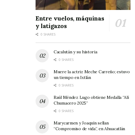
Entre vuelos, máquinas
y latigazos
0 SHARES
Cacalután y su historia
0 SHARES
Muere la actriz Meche Carreño; estuvo
un tiempo en Ixtlán
0 SHARES
Raúl Méndez Lugo obtiene Medalla “Alí
Chumacero 2025”
0 SHARES
Marycarmen y Joaquín sellan
“Compromiso de vida”, en Ahuacatlán