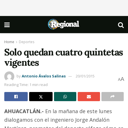
Home
Deportes
Solo quedan cuatro quintetas
vigentes
by
Antonio Ávalos Salinas
20/01/2015
A
A
Reading Time: 1 min read
AHUACATLÁN.-
En la mañana de este lunes
dialogamos con el ingeniero Jorge Andalón