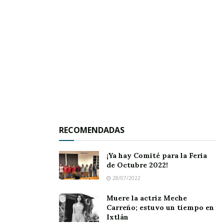
Jala y Heriberto Jara.
Por lo pronto todo parece indicar que este
evento tendrá sus modificaciones que luego te
las daré a conocer una vez que las tengamos en
nuestras manos.
RECOMENDADAS
¡Ya hay Comité para la Feria
de Octubre 2022!
28/07/2022
Muere la actriz Meche
Carreño; estuvo un tiempo en
Ixtlán