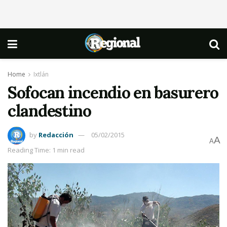
Home
Ixtlán
Sofocan incendio en basurero
clandestino
by
Redacción
05/02/2015
A
A
Reading Time: 1 min read