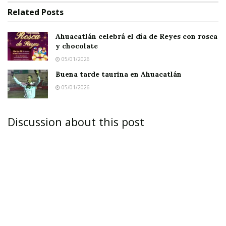
Related
Posts
Ahuacatlán celebrá el día de Reyes con rosca
y chocolate
05/01/2026
Buena tarde taurina en Ahuacatlán
05/01/2026
IXTLÁN DEL RÍO.-
La oportuna intervención del
personal que se encuentra comisionado a
Discussion about this post
Protección Civil y al departamento de
Desarrollo Urbano y Ecología se pudo sofocar
un incendio que amenazaba con extenderse
hacia otros sitios, por el rumbo de la carretera
que conduce al poblado de Rosa Blanca.
El suceso ocurrido este miércoles movilizó al