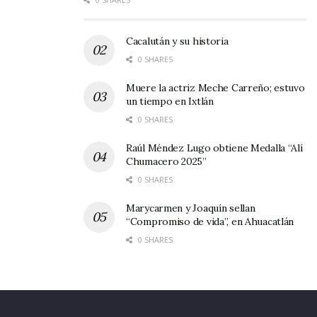
Cacalután y su historia
0 SHARES
Muere la actriz Meche Carreño; estuvo
un tiempo en Ixtlán
0 SHARES
Raúl Méndez Lugo obtiene Medalla “Alí
Chumacero 2025”
0 SHARES
Marycarmen y Joaquín sellan
“Compromiso de vida”, en Ahuacatlán
0 SHARES