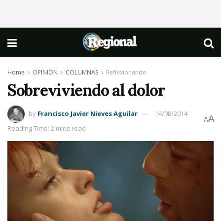
Home
OPINIÓN
COLUMNAS
Reflexionando
Sobreviviendo al dolor
by
Francisco Javier Nieves Aguilar
14/08/2014
A
A
Reading Time: 2 mins read