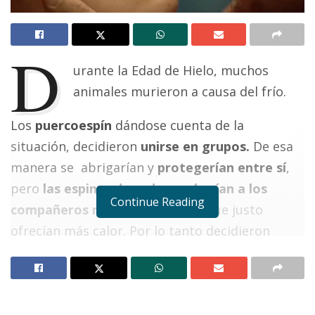
D
urante la Edad de Hielo, muchos
animales murieron a causa del frío.
Los
puercoespín
dándose cuenta de la
situación, decidieron
unirse en grupos.
De esa
manera se abrigarían y
protegerían entre sí
,
pero
las espinas de cada uno herían a los
Continue Reading
compañeros más cercanos,
los que justo
ofrecían más calor. Por lo tanto decidieron
alejarse unos de otros y empezaron a morir
congelados.
Notas Relacionadas