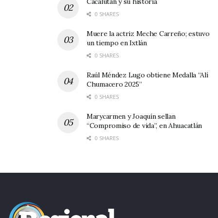
Cacalután y su historia
0 SHARES
Muere la actriz Meche Carreño; estuvo
un tiempo en Ixtlán
0 SHARES
Raúl Méndez Lugo obtiene Medalla “Alí
Chumacero 2025”
0 SHARES
Marycarmen y Joaquín sellan
“Compromiso de vida”, en Ahuacatlán
0 SHARES