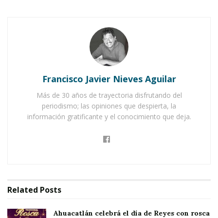
JALA.-
Vea lo que nos contó el pasado miércoles
la señora Carmen Macías cuando visitamos la
cabecera de Jala. Es una historia un tanto
extraña o sobrenatural.
Francisco Javier Nieves Aguilar
Más de 30 años de trayectoria disfrutando del
Notas Relacionadas
periodismo; las opiniones que despierta, la
información gratificante y el conocimiento que deja.
Ahuacatlán celebrá el día de Reyes con rosca y
chocolate
Buena tarde taurina en Ahuacatlán
Y cuenta que su padre murió hace alrededor de
Related
Posts
ocho años “pero hasta la fecha yo considero que
seguimos muy unidos porque cada vez que
Ahuacatlán celebrá el día de Reyes con rosca