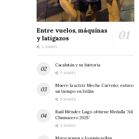
Entre vuelos, máquinas
y latigazos
0 SHARES
Cacalután y su historia
0 SHARES
Muere la actriz Meche Carreño; estuvo
un tiempo en Ixtlán
0 SHARES
Raúl Méndez Lugo obtiene Medalla “Alí
Chumacero 2025”
0 SHARES
Marycarmen y Joaquín sellan