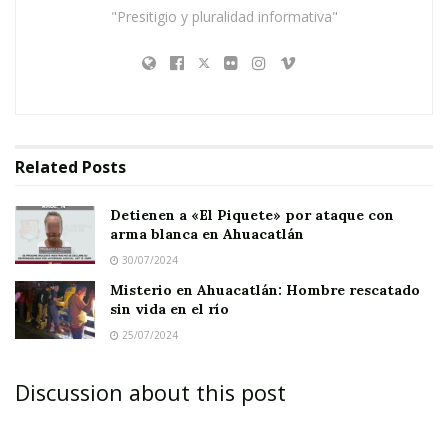
"Presitigio y pluralidad informativa"
vigilancia en las
inmediaciones de un rancho
perteneciente al municipio referido, localizaron
plantas de marihuana al interior y exterior de
una finca.
En
Related
Posts
consecuenc
Detienen a «El Piquete» por ataque con
ia, se le
arma blanca en Ahuacatlán
hizo del
30/07/2024
conocimien
Misterio en Ahuacatlán: Hombre rescatado
to al
sin vida en el río
25/07/2024
Ministerio
Público de
Discussion about this post
la
Federación