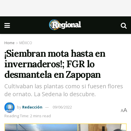
Home
MÉXICO
¡Siembran mota hasta en
invernaderos!; FGR lo
desmantela en Zapopan
Cultivaban las plantas como si fuesen flores
de ornato. La Sedena lo descubre.
by
Redacción
09/06/2022
A
A
Reading Time: 2 mins read