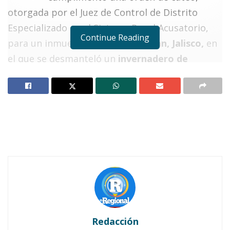
otorgada por el Juez de Control de Distrito
Especializado en el Sistema Penal Acusatorio,
Continue Reading
para un inmueble ubicado
Zapopan, Jalisco,
en
el que se desmanteló un
invernadero de
marihuana.
Notas Relacionadas
Detienen a «El Piquete» por ataque con arma blanca
en Ahuacatlán
Misterio en Ahuacatlán: Hombre rescatado sin vida
en el río
De acuerdo con la carpeta de investigación,
elementos de la Secretaría de la Defensa
Redacción
Nacional
(SEDENA),
al realizar un recorrido de