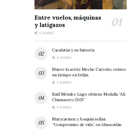
haciendo un llamado a cualquier persona que
pueda tener información relevante sobre la
Entre vuelos, máquinas
y latigazos
identidad del hombre o las circunstancias de su
muerte.
0 SHARES
Tags:
policíacas
Cacalután y su historia
0 SHARES
Muere la actriz Meche Carreño; estuvo
un tiempo en Ixtlán
0 SHARES
Raúl Méndez Lugo obtiene Medalla “Alí
Chumacero 2025”
0 SHARES
Marycarmen y Joaquín sellan
“Compromiso de vida”, en Ahuacatlán