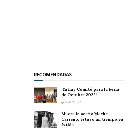
Chiquilichi, en Ahuacatlán.
El estado de descomposición del cuerpo
indicaba que había pasado un tiempo
considerable en el agua.
RECOMENDADAS
¡Ya hay Comité para la Feria
de Octubre 2022!
28/07/2022
Muere la actriz Meche
La falta de documentos o cualquier objeto que
Carreño; estuvo un tiempo en
pudiera ayudar a identificarlo ha dificultado el
Ixtlán