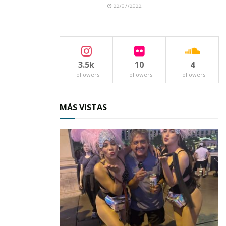
trabajo de las autoridades.
22/07/2022
El cuerpo fue recogido por una funeraria local y,
hasta el momento, nadie ha reclamado conocer
su identidad.
3.5k
10
4
Followers
Followers
Followers
Este incidente ha dejado muchas preguntas sin
respuesta. ¿Quién era este hombre? ¿Qué
MÁS VISTAS
circunstancias lo llevaron a ser arrastrado por
el río?
La comunidad de Ahuacatlán permanece en vilo,
esperando que pronto se esclarezca el caso y
que, eventualmente, la familia del fallecido
pueda encontrar paz.
Las autoridades continúan investigando y