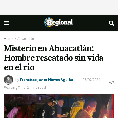
Home
Ahuacatlán
Misterio en Ahuacatlán:
Hombre rescatado sin vida
en el río
by
Francisco Javier Nieves Aguilar
25/07/2024
A
A
Reading Time: 2 mins read