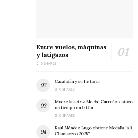
Los eventos que organiza en esta ciudad el
Seminario de Cultura Mexicana seguramente
engrandecerá la obra que en el renglón cultural
viene desempeñando el gobierno del licenciado
José Antonio Alvarado Valera.
Entre vuelos, máquinas
y latigazos
0 SHARES
Cacalután y su historia
0 SHARES
Muere la actriz Meche Carreño; estuvo
un tiempo en Ixtlán
0 SHARES
Raúl Méndez Lugo obtiene Medalla “Alí
Chumacero 2025”