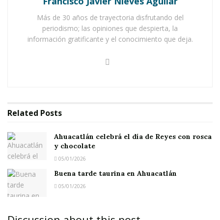
Francisco Javier Nieves Aguilar
Más de 30 años de trayectoria disfrutando del
periodismo; las opiniones que despierta, la
información gratificante y el conocimiento que deja.
Related
Posts
IXTLÁN DEL RÍO.-
Como parte de su plan de
Ahuacatlán celebrá el día de Reyes con rosca
actividades, el Seminario de Cultura mexicana
y chocolate
contempla realizar en esta ciudad un
05/01/2026
interesante evento cultural previsto para el
Buena tarde taurina en Ahuacatlán
próximo sábado 14 de marzo.
05/01/2026
El programa de este día enmarca en realidad
Discussion about this post