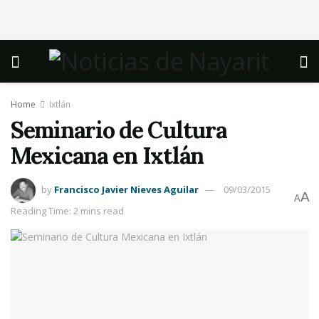
Home
Ixtlán
Seminario de Cultura
Mexicana en Ixtlán
by
Francisco Javier Nieves Aguilar
09/03/2015
A
A
Reading Time: 2 mins read