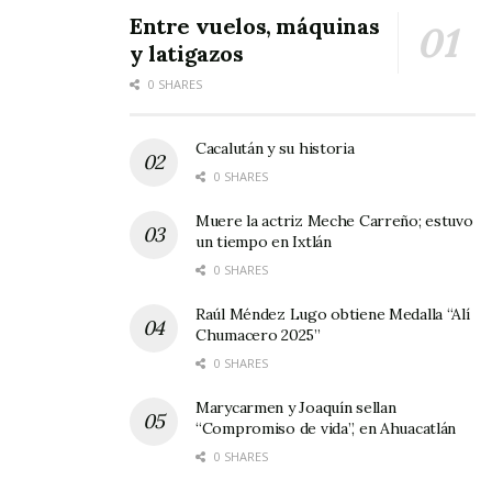
Entre vuelos, máquinas
y latigazos
0 SHARES
Cacalután y su historia
0 SHARES
Muere la actriz Meche Carreño; estuvo
un tiempo en Ixtlán
0 SHARES
Raúl Méndez Lugo obtiene Medalla “Alí
Chumacero 2025”
0 SHARES
Marycarmen y Joaquín sellan
“Compromiso de vida”, en Ahuacatlán
0 SHARES