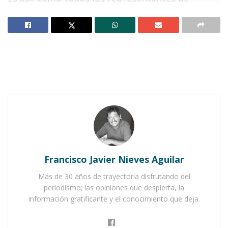
alguna dependencia publica que forma parte de
la administración municipal, se encuentran
recopilando todas las actividades y apoyos que
brindaron a la población, al mismo tiempo, que
el alcalde trabaja en la recopilación de
proyectos y recursos que pudo arribar durante
este segundo año de gestión.
Notas Relacionadas
Crónica de una noche con Gustavo Ayón
Francisco Javier Nieves Aguilar
Compostelense hasta el último aplauso
Más de 30 años de trayectoria disfrutando del
Entre lágrimas y logros, Xóchitl Velasco rinde su
periodismo; las opiniones que despierta, la
primer informe de gobierno
información gratificante y el conocimiento que deja.
El segundo Informe de Chuyín Bernal será el