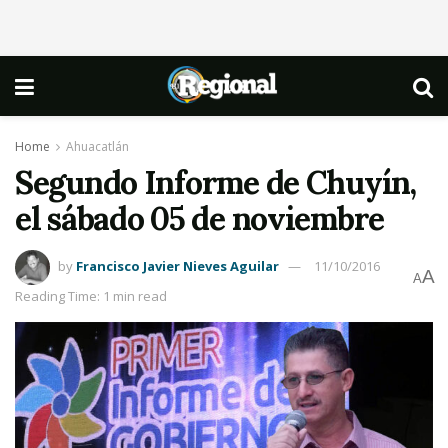
Home
Ahuacatlán
Segundo Informe de Chuyín,
el sábado 05 de noviembre
by
Francisco Javier Nieves Aguilar
11/10/2016
A
A
Reading Time: 1 min read