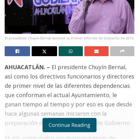
El presidente Chuyín Bernal durante su Primer Informe de Gobierno en 2015.
AHUACATLÁN. –
El presidente Chuyín Bernal,
así como los directivos funcionarios y directores
de primer nivel de las diferentes dependencias
que conforman el actual Ayuntamiento, le
ganan tiempo al tiempo y por eso es que desde
hace algunas semanas iniciaron con la
preparación del Segundo Informe de Gobierno.
Continue Reading
Es así, como todos los representantes de