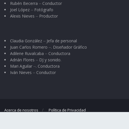
Rubén Becerra ⏤ Conductor
Joel López ⏤ Fotógrafo
Alexis Nieves ⏤ Productor
Claudia González ⏤ Jefa de personal
Juan Carlos Romero ⏤. Diseñador Gráfico
Adilene Ruvalcaba ⏤ Conductora
Adrián Flores ⏤ DJ y sonido.
Mari Aguilar ⏤. Conductora
Iván Nieves ⏤ Conductor
Acerca de nosotros
Política de Privacidad
© 2023
El Regional
- Portal de noticias propiedad de
Omar G. Nieves
.