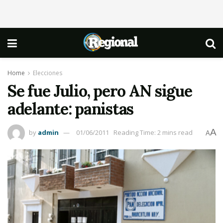
Home
Elecciones
Se fue Julio, pero AN sigue
adelante: panistas
A
by
admin
01/06/2011
Reading Time: 2 mins read
A