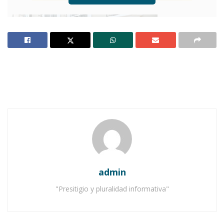
Ahuacatlán, mayo 31.- (Francisco J. Nieves
Aguilar).-
Hasta ayer la delegación municipal del
admin
Partido Acción Nacional en Ahuacatlán
permanecía acéfala, pero aún así, las
"Presitigio y pluralidad informativa"
actividades previo al inicio de las campañas no
se han detenido según lo informaron los