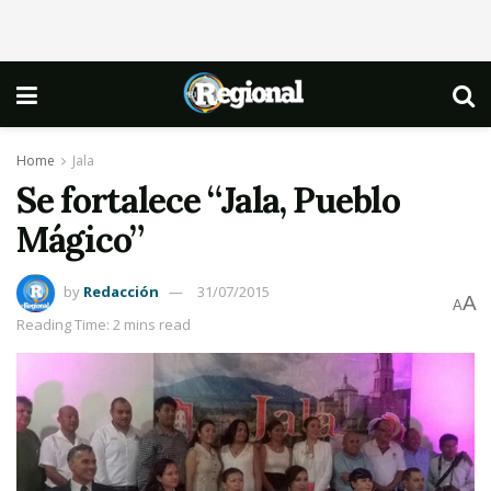
Home
Jala
Se fortalece “Jala, Pueblo
Mágico”
by
Redacción
31/07/2015
A
A
Reading Time: 2 mins read