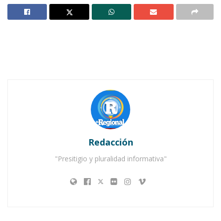
JALA.-
El Comité Municipal para “Jala, Pueblo
Mágico” se vio fortalecido con la integración de
un nuevo equipo de trabajo que la Secretaria de
Turismo y la Asociación de Hoteles del Sur han
venido promoviendo desde hace 13 semanas en
esta comunidad.
Redacción
Notas Relacionadas
"Presitigio y pluralidad informativa"
Ahuacatlán celebrá el día de Reyes con rosca y
chocolate
Buena tarde taurina en Ahuacatlán