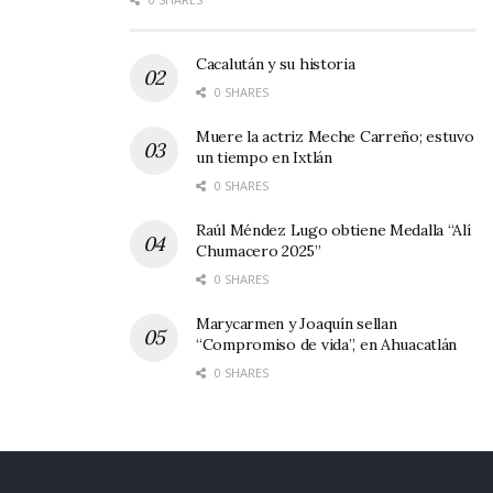
Cacalután y su historia
0 SHARES
Muere la actriz Meche Carreño; estuvo
un tiempo en Ixtlán
0 SHARES
Raúl Méndez Lugo obtiene Medalla “Alí
Chumacero 2025”
0 SHARES
Marycarmen y Joaquín sellan
“Compromiso de vida”, en Ahuacatlán
0 SHARES