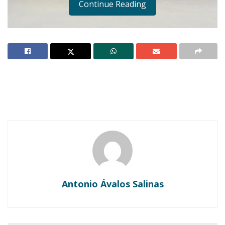
Continue Reading
Notas Relacionadas
Ahuacatlán celebrá el día de Reyes con rosca y
chocolate
Buena tarde taurina en Ahuacatlán
Antonio Ávalos Salinas