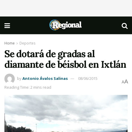
Home
Deportes
Se dotará de gradas al
diamante de béisbol en Ixtlán
by
Antonio Ávalos Salinas
08/06/2015
A
A
Reading Time: 2 mins read