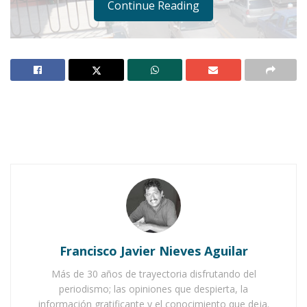
Continue Reading
IXTLÁN DEL RÍO.-
Los funcionarios de primer
nivel, junto con los demás empleados de
confianza que laboran en la presidencia
municipal de Ixtlán, ni siquiera tienen tiempo
para pensar en el descanso. Y tan pronto como
inició el mes de septiembre el quehacer se ha
incrementado.
Francisco Javier Nieves Aguilar
Más de 30 años de trayectoria disfrutando del
Notas Relacionadas
periodismo; las opiniones que despierta, la
información gratificante y el conocimiento que deja.