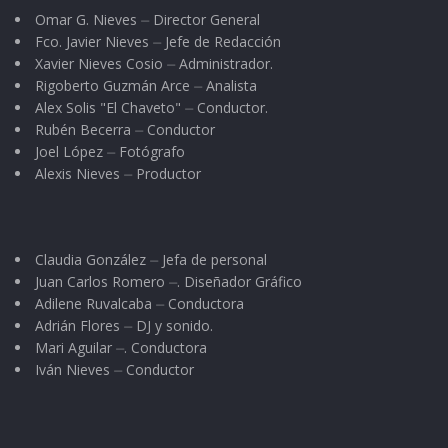
Omar G. Nieves ⏤ Director General
Danza autóctona Quetzalcoatl
Fco. Javier Nieves ⏤ Jefe de Redacción
Interpretación de Luis López
Xavier Nieves Cosio ⏤ Administrador.
(El Borrego)
Rigoberto Guzmán Arce ⏤ Analista
Alex Solis "El Chaveto" ⏤ Conductor.
Ballet Folklorico
Nunutsi
Rubén Becerra ⏤ Conductor
Obra de teatro Monologo de la
Joel López ⏤ Fotógrafo
Cantina
Alexis Nieves ⏤ Productor
Plaza Eulogio Parra:
19:00 Hrs
Claudia González ⏤ Jefa de personal
Voladores de Papantla
Juan Carlos Romero ⏤. Diseñador Gráfico
Adilene Ruvalcaba ⏤ Conductora
(Presentación cada hora a
Adrián Flores ⏤ DJ y sonido.
partir de las 7 pm)
Mari Aguilar ⏤. Conductora
Iván Nieves ⏤ Conductor