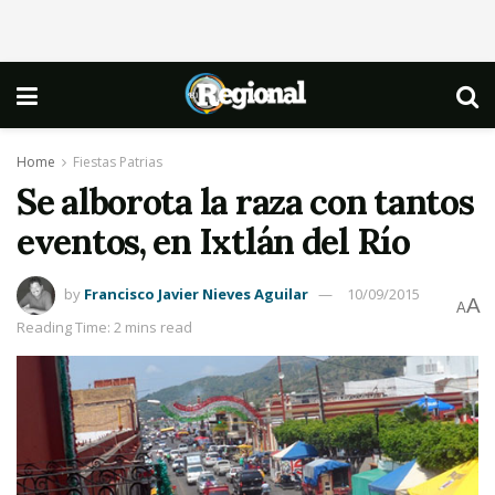
Home
Fiestas Patrias
Se alborota la raza con tantos
eventos, en Ixtlán del Río
by
Francisco Javier Nieves Aguilar
10/09/2015
A
A
Reading Time: 2 mins read