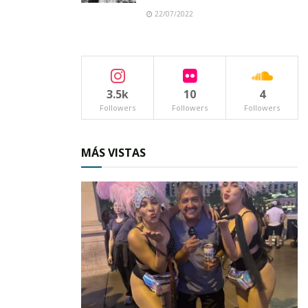
22/07/2022
3.5k
10
4
Followers
Followers
Followers
MÁS VISTAS
Click para ampliar la imagen
El programa municipal de los festejos patrios
arrancó con el rompimiento del pasado sábado;
y de ahí en adelante se han organizado distintos
y variados eventos.