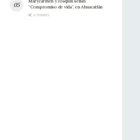
Marycarmen y Joaquín sellan
“Compromiso de vida”, en Ahuacatlán
0 SHARES