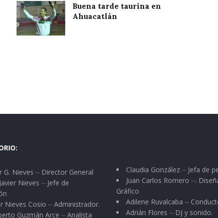
Buena tarde taurina en
Ahuacatlán
ORIO:
Claudia González ⏤ Jefa de p
 G. Nieves ⏤ Director General
Juan Carlos Romero ⏤. Diseñ
Javier Nieves ⏤ Jefe de
Gráfico
ón
Adilene Ruvalcaba ⏤ Conduct
r Nieves Cosio ⏤ Administrador.
Adrián Flores ⏤ DJ y sonido.
berto Guzmán Arce ⏤ Analista