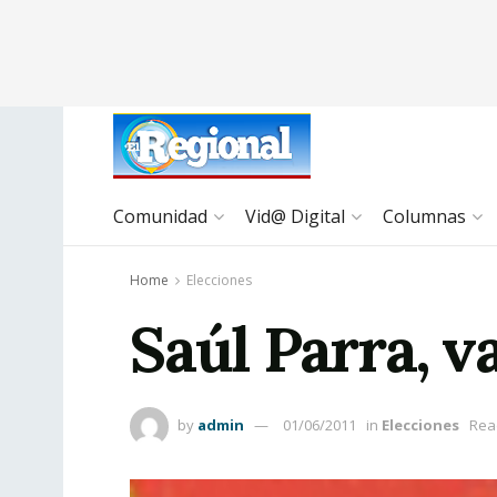
Comunidad
Vid@ Digital
Columnas
Home
Elecciones
Saúl Parra, v
by
admin
01/06/2011
in
Elecciones
Rea