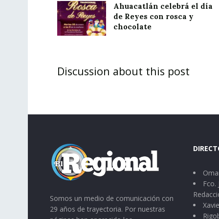
Ahuacatlán celebrá el día
de Reyes con rosca y
chocolate
Discussion about this post
DIRECT
Omar
Fco. 
Redacci
Somos un medio de comunicación con
Xavie
29 años de trayectoria. Por nuestras
Rigo