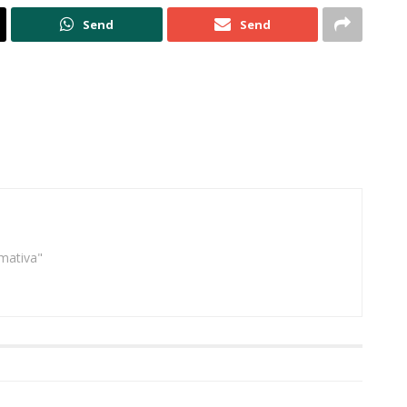
Send
Send
rmativa"