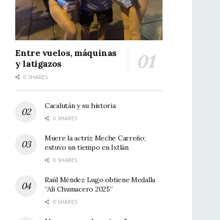
Entre vuelos, máquinas
y latigazos
0 SHARES
Cacalután y su historia
0 SHARES
Muere la actriz Meche Carreño;
estuvo un tiempo en Ixtlán
0 SHARES
Raúl Méndez Lugo obtiene Medalla
“Alí Chumacero 2025”
0 SHARES