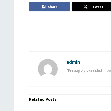
Share
Tweet
admin
"Presitigio y pluralidad info
Related
Posts