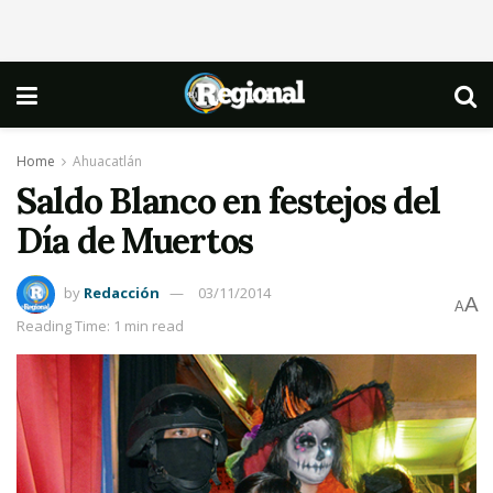
Home
Ahuacatlán
Saldo Blanco en festejos del
Día de Muertos
by
Redacción
03/11/2014
A
A
Reading Time: 1 min read