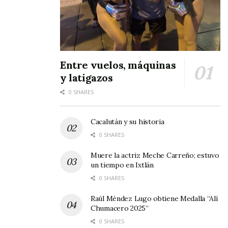
Entre vuelos, máquinas
y latigazos
0 SHARES
Cacalután y su historia
0 SHARES
Muere la actriz Meche Carreño; estuvo
un tiempo en Ixtlán
0 SHARES
Raúl Méndez Lugo obtiene Medalla “Alí
Chumacero 2025”
0 SHARES