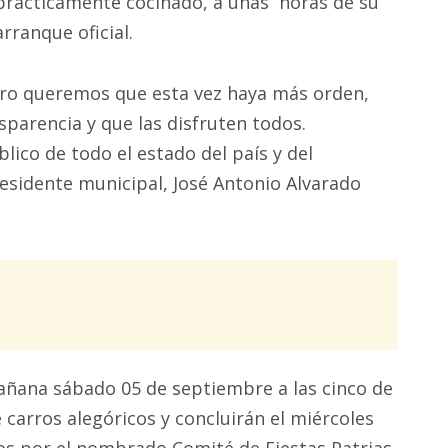
prácticamente cocinado, a unas horas de su
arranque oficial.
ero queremos que esta vez haya más orden,
parencia y que las disfruten todos.
ico de todo el estado del país y del
residente municipal, José Antonio Alvarado
añana sábado 05 de septiembre a las cinco de
e carros alegóricos y concluirán el miércoles
tos por el nombrado Comité de Fiestas Patrias