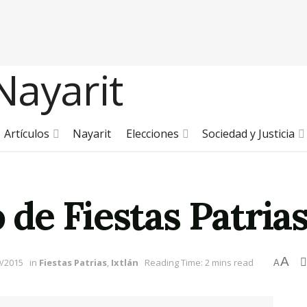
Artículos
Nayarit
Elecciones
Sociedad y Justicia
e Fiestas Patrias
A
9/2015
in
Fiestas Patrias
,
Ixtlán
Reading Time: 2 mins read
A