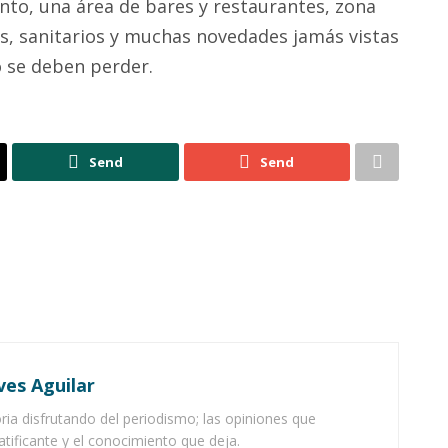
nto, una área de bares y restaurantes, zona
s, sanitarios y muchas novedades jamás vistas
o se deben perder.
Send
Send
ves Aguilar
ia disfrutando del periodismo; las opiniones que
atificante y el conocimiento que deja.