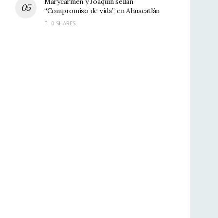
Marycarmen y Joaquín sellan
“Compromiso de vida”, en Ahuacatlán
0 SHARES