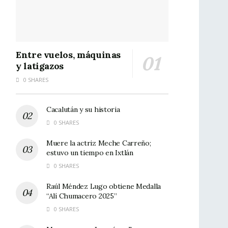
Entre vuelos, máquinas
y latigazos
0 SHARES
Cacalután y su historia
0 SHARES
Muere la actriz Meche Carreño;
estuvo un tiempo en Ixtlán
0 SHARES
Raúl Méndez Lugo obtiene Medalla
“Alí Chumacero 2025”
0 SHARES