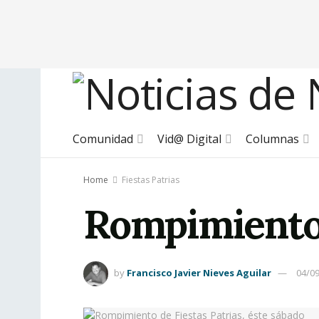
Comunidad
Vid@ Digital
Columnas
Home
Fiestas Patrias
Rompimiento d
by
Francisco Javier Nieves Aguilar
04/0