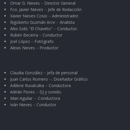
Omar G. Nieves ⏤ Director General
UZETA
VS
S.
13
UZETA
CORAZÓN
:0
Fco. Javier Nieves ⏤ Jefe de Redacción
0
Xavier Nieves Cosio ⏤ Administrador.
Rigoberto Guzmán Arce ⏤ Analista
Alex Solis "El Chaveto" ⏤ Conductor.
Rubén Becerra ⏤ Conductor
Joel López ⏤ Fotógrafo
Alexis Nieves ⏤ Productor
Claudia González ⏤ Jefa de personal
Juan Carlos Romero ⏤. Diseñador Gráfico
Adilene Ruvalcaba ⏤ Conductora
Adrián Flores ⏤ DJ y sonido.
Mari Aguilar ⏤. Conductora
Iván Nieves ⏤ Conductor