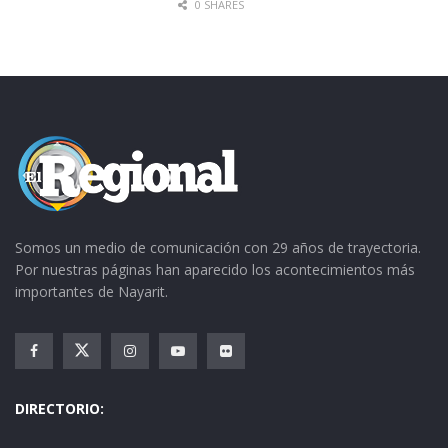
0 SHARES
PRIMERA
FURIA
VS
3
8:
CAMP
ROJA
COLONIAS
00
O 3
HIDALGO
VS
N. ESPAÑA
11
CAMP
:0
O 1
0
R.
VS
ESTUDIAN
11
ESTAN
Somos un medio de comunicación con 29 años de trayectoria.
ESTANCIA
TES
:0
CIA
Por nuestras páginas han aparecido los acontecimientos más
0
importantes de Nayarit.
TOY
VS
3
12
CAMP
STORY
PUEBLOS
:3
O 3
0
ROSARIO
VS
TEPUZHU
13
ROSAR
ACÁN
:0
IO
DIRECTORIO:
0