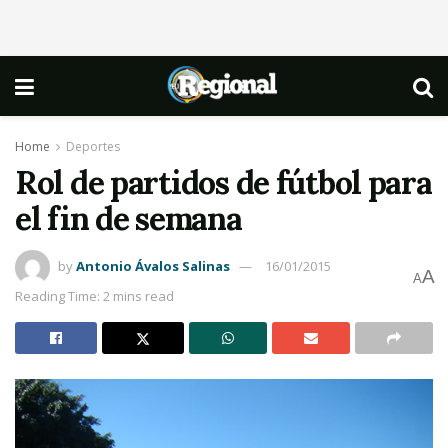
Home
Deportes
Rol de partidos de fútbol para
el fin de semana
by
Antonio Ávalos Salinas
16/01/2015
A
A
Reading Time: 2 mins read