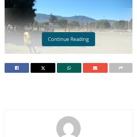
Continue Reading
Notas Relacionadas
Ahuacatlán celebrá el día de Reyes con rosca y
chocolate