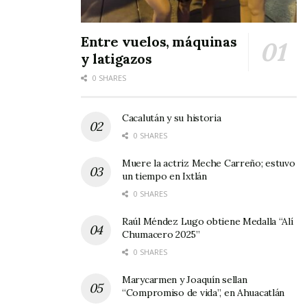
ROSARIO
V
TURBINA
11:
ROSARI
S
S
00
O
Entre vuelos, máquinas
y latigazos
REVOLUCI
V
JOMULC
12:
CAMPO
ÓN
S
O
30
2
0 SHARES
MÁLAGA
V
SANTA
14:
CAMPO
S
ISABEL
00
2
Cacalután y su historia
0 SHARES
SEGUNDA
Muere la actriz Meche Carreño; estuvo
un tiempo en Ixtlán
S.
VS
N. ESPAÑA
9:
CAMP
0 SHARES
CORAZÓN
30
O 3
Raúl Méndez Lugo obtiene Medalla “Alí
BARRANC
VS
RIVER
10
BARRA
Chumacero 2025”
A
:0
NCA
0 SHARES
0
VÍA 66
VS
STA.
11
CAMP
Marycarmen y Joaquín sellan
ISABEL
:0
O 3
“Compromiso de vida”, en Ahuacatlán
0