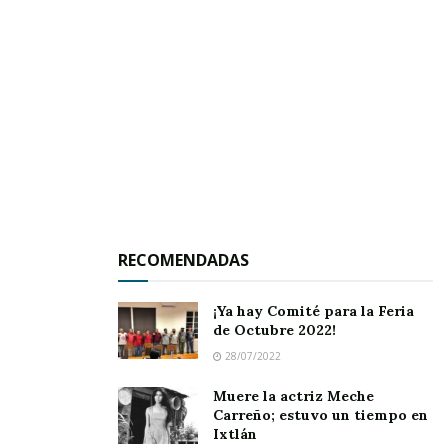
SUPERMASTER
CHIVAS
VS
SUR NAY
8:
CAMP
00
O 2
RECOMENDADAS
HIDALGO
VS
AMATLÁN
9:
CAMP
30
O 1
¡Ya hay Comité para la Feria
de Octubre 2022!
VAQUERO
VS
ZARCA
9:
CAMP
S
30
O 2
28/07/2022
Muere la actriz Meche
MÁSTER
Carreño; estuvo un tiempo en
Ixtlán